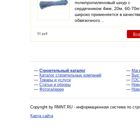
полипропиленовый шнур с
сердечником 4мм, 20м, 60-70кг
широко применяется в качеств
обвязочного…
51 руб
Куп
—
Строительный каталог
—
Маг
—
Каталог строительных компаний
—
Выс
—
Товары и услуги
—
ГОС
—
Статьи и обзоры
—
Нов
—
Фотогалереи
—
Нов
Copyright by RMNT.RU - информационная система по
стр
Карта сайта