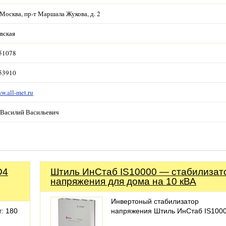
Москва, пр-т Маршала Жукова, д. 2
вская
851078
953910
ww.all-met.ru
 Василий Васильевич
D4
Штиль ИнСтаб IS10000 — стабилизат
напряжения для дома на 10 кВА
Инвертоный стабилизатор
т: 180
напряжения Штиль ИнСтаб IS100