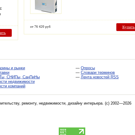
с
е
от 76 420 руб
Купить
ить
азины и рынки
—
Опросы
тавки
—
Словари терминов
Ты, СНИПы, СанПиНы
—
Лента новостей RSS
ости недвижимости
ости компаний
оительству, ремонту, недвижимости, дизайну интерьера
. (c) 2002—2026