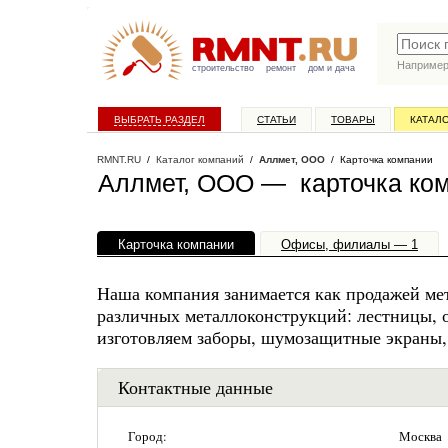
Наприме
строительство
ремонт
дом и дача
ВЫБРАТЬ РАЗДЕЛ
СТАТЬИ
ТОВАРЫ
КАТАЛ
RMNT.RU
/
Каталог компаний
/
Аллмет, ООО
/ Карточка компании
Аллмет, ООО — карточка ко
Карточка компании
Офисы, филиалы — 1
Наша компания занимается как продажей мет
различных металлоконструкций: лестницы, о
изготовляем заборы, шумозащитные экраны, 
Контактные данные
Город:
Москва