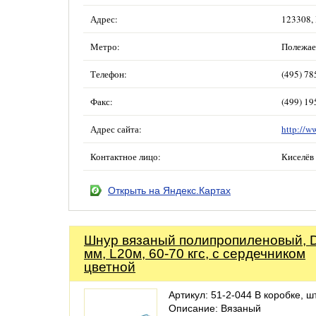
Адрес:
123308, 
Метро:
Полежае
Телефон:
(495) 7
Факс:
(499) 1
Адрес сайта:
http://w
Контактное лицо:
Киселёв
Открыть на Яндекс.Картах
Шнур вязаный полипропиленовый, 
мм, L20м, 60-70 кгс, с сердечником
цветной
Артикул: 51-2-044 В коробке, ш
Описание: Вязаный