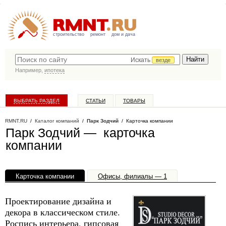
строительство
ремонт
дом и дача
Искать
везде
Например,
ипотека
ВЫБРАТЬ РАЗДЕЛ
СТАТЬИ
ТОВАРЫ
КАТАЛОГ КОМПАНИЙ
RMNT.RU
/
Каталог компаний
/
Парк Зодчий
/ Карточка компании
Парк Зодчий — карточка
компании
Карточка компании
Офисы, филиалы — 1
Проектирование дизайна и
декора в классическом стиле.
Роспись интерьера, гипсовая