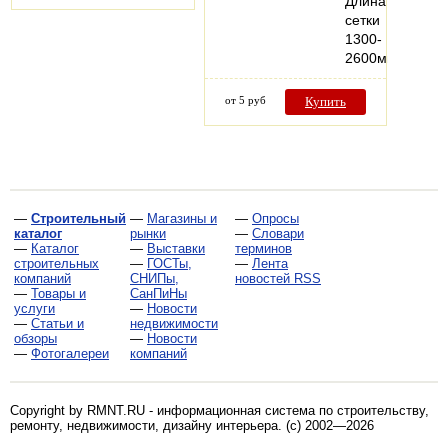
Длина
сетки
1300-
2600мм…
от 5 руб
Купить
—
Строительный
—
Магазины и
—
Опросы
каталог
рынки
—
Словари
—
Каталог
—
Выставки
терминов
строительных
—
ГОСТы,
—
Лента
компаний
СНИПы,
новостей RSS
—
Товары и
СанПиНы
услуги
—
Новости
—
Статьи и
недвижимости
обзоры
—
Новости
—
Фотогалереи
компаний
Copyright by RMNT.RU - информационная система по
строительству,
ремонту, недвижимости, дизайну интерьера
. (c) 2002—2026