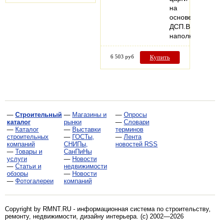
на
основе
ДСП.Внутренн
наполнением
6 503 руб
Купить
—
Строительный
—
Магазины и
—
Опросы
каталог
рынки
—
Словари
—
Каталог
—
Выставки
терминов
строительных
—
ГОСТы,
—
Лента
компаний
СНИПы,
новостей RSS
—
Товары и
СанПиНы
услуги
—
Новости
—
Статьи и
недвижимости
обзоры
—
Новости
—
Фотогалереи
компаний
Copyright by RMNT.RU - информационная система по
строительству,
ремонту, недвижимости, дизайну интерьера
. (c) 2002—2026