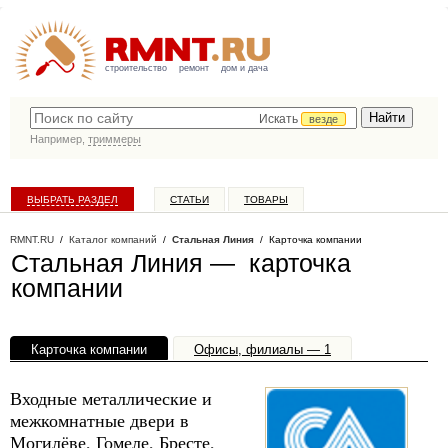
строительство
ремонт
дом и дача
Искать
везде
Например,
триммеры
ВЫБРАТЬ РАЗДЕЛ
СТАТЬИ
ТОВАРЫ
КАТАЛОГ КОМПАНИЙ
RMNT.RU
/
Каталог компаний
/
Стальная Линия
/ Карточка компании
Стальная Линия — карточка
компании
Карточка компании
Офисы, филиалы — 1
Входные металлические и
межкомнатные двери в
Могилёве, Гомеле, Бресте,