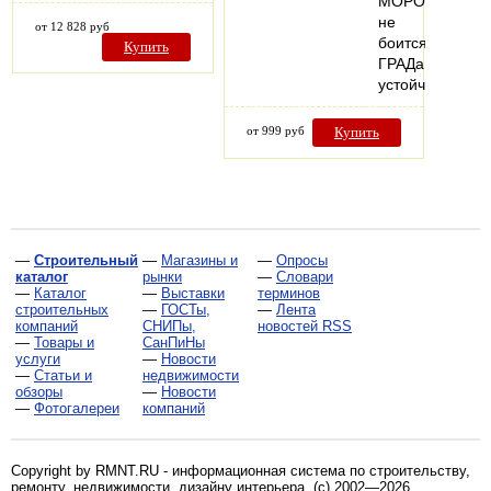
МОРОЗе,
не
от 12 828 руб
боится
Купить
ГРАДа!
устойчив…
от 999 руб
Купить
—
Строительный
—
Магазины и
—
Опросы
каталог
рынки
—
Словари
—
Каталог
—
Выставки
терминов
строительных
—
ГОСТы,
—
Лента
компаний
СНИПы,
новостей RSS
—
Товары и
СанПиНы
услуги
—
Новости
—
Статьи и
недвижимости
обзоры
—
Новости
—
Фотогалереи
компаний
Copyright by RMNT.RU - информационная система по
строительству,
ремонту, недвижимости, дизайну интерьера
. (c) 2002—2026