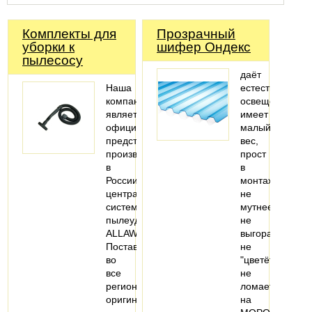
Комплекты для
Прозрачный
уборки к
шифер Ондекс
пылесосу
даёт
Наша
естественное
компания
освещение
является
имеет
официальным
малый
представителем
вес,
производителя
прост
в
в
России
монтаже
центральных
не
систем
мутнеет,
пылеудаления
не
ALLAWAY.
выгорает,
Поставляем
не
во
"цветёт"
все
не
регионы
ломается
оригинальные…
на