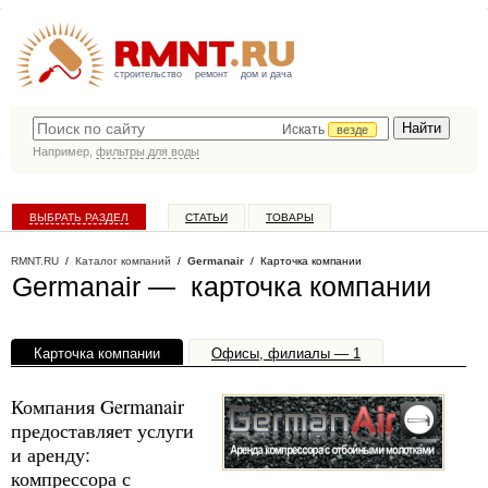
строительство
ремонт
дом и дача
Искать
везде
Например,
фильтры для воды
ВЫБРАТЬ РАЗДЕЛ
СТАТЬИ
ТОВАРЫ
КАТАЛОГ КОМПАНИЙ
RMNT.RU
/
Каталог компаний
/
Germanair
/ Карточка компании
Germanair — карточка компании
Карточка компании
Офисы, филиалы — 1
Компания Germanair
предоставляет услуги
и аренду:
компрессора с