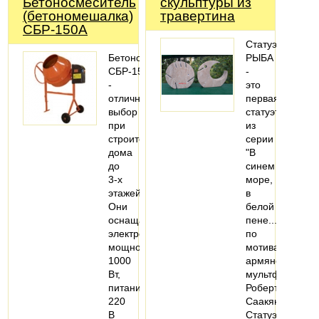
Бетоносмеситель
скульптуры из
(бетономешалка)
травертина
СБР-150А
Статуэтка
Бетономешалки
РЫБА
СБР-150А
-
-
это
отличный
первая
выбор
статуэтка
при
из
строительстве
серии
дома
"В
до
синем
3-х
море,
этажей.
в
Они
белой
оснащаются
пене..."
электродвигателем
по
мощностью
мотивам
1000
армянского
Вт,
мультфильма
питанием
Роберта
220
Саакянца.
В
Статуэтка…