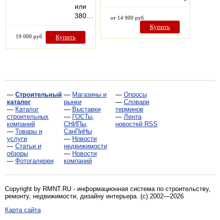
или
380…
от 14 900 руб
Купить
19 000 руб
Купить
—
Строительный
—
Магазины и
—
Опросы
каталог
рынки
—
Словари
—
Каталог
—
Выставки
терминов
строительных
—
ГОСТы,
—
Лента
компаний
СНИПы,
новостей RSS
—
Товары и
СанПиНы
услуги
—
Новости
—
Статьи и
недвижимости
обзоры
—
Новости
—
Фотогалереи
компаний
Copyright by RMNT.RU - информационная система по
строительству,
ремонту, недвижимости, дизайну интерьера
. (c) 2002—2026
Карта сайта