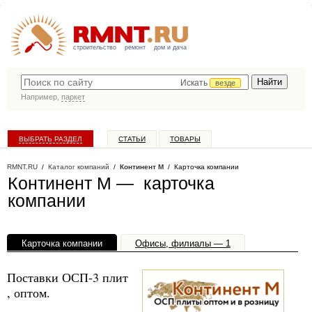
строительство
ремонт
дом и дача
Искать
везде
Например,
паркет
ВЫБРАТЬ РАЗДЕЛ
СТАТЬИ
ТОВАРЫ
КАТАЛОГ КОМПАНИЙ
RMNT.RU
/
Каталог компаний
/
Континент М
/ Карточка компании
Континент М — карточка
компании
Карточка компании
Офисы, филиалы — 1
Поставки ОСП-3 плит
, оптом.