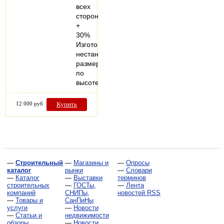
всех
сторон
+
30%
Изготовление
нестандартных
размеров
по
высоте…
12 000 руб
Купить
—
Строительный
—
Магазины и
—
Опросы
каталог
рынки
—
Словари
—
Каталог
—
Выставки
терминов
строительных
—
ГОСТы,
—
Лента
компаний
СНИПы,
новостей RSS
—
Товары и
СанПиНы
услуги
—
Новости
—
Статьи и
недвижимости
обзоры
—
Новости