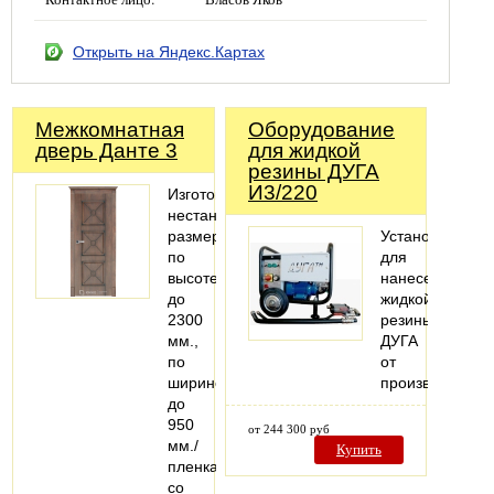
Открыть на Яндекс.Картах
Межкомнатная
Оборудование
дверь Данте 3
для жидкой
резины ДУГА
И3/220
Изготовление
нестандартных
размеров
Установка
по
для
высоте
нанесения
до
жидкой
2300
резины
мм.,
ДУГА
по
от
ширине
производителя
до
950
от 244 300 руб
мм./
Купить
пленка
со