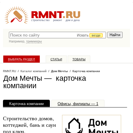
строительство
ремонт
дом и дача
Искать
везде
Например,
триммеры
ВЫБРАТЬ РАЗДЕЛ
СТАТЬИ
ТОВАРЫ
КАТАЛОГ КОМПАНИЙ
RMNT.RU
/
Каталог компаний
/
Дом Мечты
/ Карточка компании
Дом Мечты — карточка
компании
Карточка компании
Офисы, филиалы — 1
Строительство домов,
коттеджей, бань и саун
под ключ.