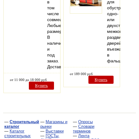
в
для
том
обустройства
числе
одно-
совмещенные.
или
Любые
двухстворчатых
размеры.
межкомнатных
В
раздвижных
наличии
дверей,
и
въезжающих
под
в
заказ.
фальшстену..
Доставка.
от 189 000 руб
Купить
от 11 000 до 18 000 руб
Купить
—
Строительный
—
Магазины и
—
Опросы
каталог
рынки
—
Словари
—
Каталог
—
Выставки
терминов
строительных
—
ГОСТы,
—
Лента