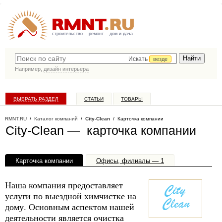
строительство
ремонт
дом и дача
Искать
везде
Например,
дизайн интерьера
ВЫБРАТЬ РАЗДЕЛ
СТАТЬИ
ТОВАРЫ
КАТАЛОГ КОМПАНИЙ
RMNT.RU
/
Каталог компаний
/
City-Clean
/ Карточка компании
City-Clean — карточка компании
Карточка компании
Офисы, филиалы — 1
Наша компания предоставляет
услуги по выездной химчистке на
дому. Основным аспектом нашей
деятельности является очистка