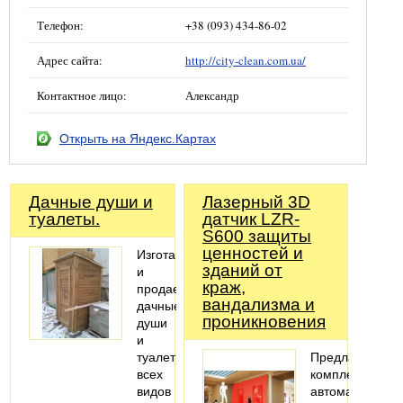
Телефон:
+38 (093) 434-86-02
Адрес сайта:
http://city-clean.com.ua/
Контактное лицо:
Александр
Открыть на Яндекс.Картах
Дачные души и
Лазерный 3D
туалеты.
датчик LZR-
S600 защиты
ценностей и
Изготавливаем
зданий от
и
краж,
продаем
вандализма и
дачные
проникновения
души
и
туалеты
Предлагаем
всех
комплекты
видов
автоматики