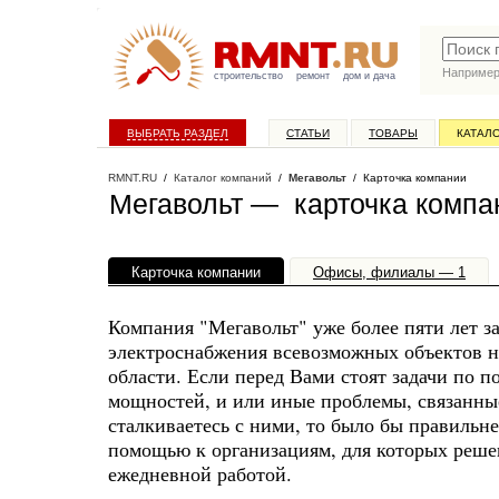
Наприме
строительство
ремонт
дом и дача
ВЫБРАТЬ РАЗДЕЛ
СТАТЬИ
ТОВАРЫ
КАТАЛ
RMNT.RU
/
Каталог компаний
/
Мегавольт
/ Карточка компании
Мегавольт — карточка компа
Карточка компании
Офисы, филиалы — 1
Компания "Мегавольт" уже более пяти лет з
электроснабжения всевозможных объектов 
области. Если перед Вами стоят задачи по 
мощностей, и или иные проблемы, связанны
сталкиваетесь с ними, то было бы правильне
помощью к организациям, для которых реше
ежедневной работой.