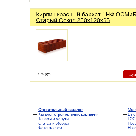
Кирпич красный бархат 1НФ ОСМи
Старый Оскол 250х120х65
15.50 руб
Куп
—
Строительный каталог
—
Маг
—
Каталог строительных компаний
—
Выс
—
Товары и услуги
—
ГОС
—
Статьи и обзоры
—
Нов
—
Фотогалереи
—
Нов