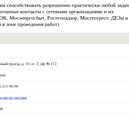
ия способствовать разрешению практически любой задач
ботанные контакты с сетевыми организациями и их
К, Мосэнергосбыт, Ростехнадзор, Мосгеотрест, ДЕЗы 
 в зоне проведения работ).
а
чный проезд, д. 10, эт. 2, оф. № 212
кая
) 231-96-96
мегавольт.москва/
ий