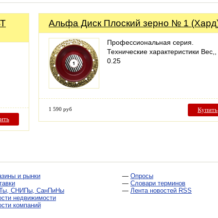
БТ
Альфа Диск Плоский зерно № 1 (Хард
Профессиональная серия.
Технические характеристики Вес,, 
0.25
1 590 руб
Купить
ить
азины и рынки
—
Опросы
тавки
—
Словари терминов
Ты, СНИПы, СанПиНы
—
Лента новостей RSS
ости недвижимости
ости компаний