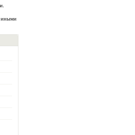
и.
и иными