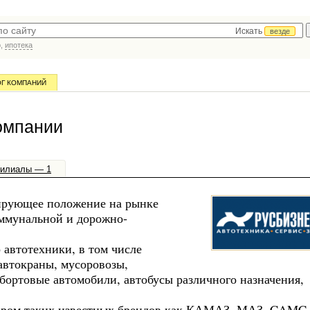
Искать
везде
р,
ипотека
ОГ КОМПАНИЙ
омпании
илиалы — 1
ирующее положение на рынке
оммунальной и дорожно-
автотехники, в том числе
 автокраны, мусоровозы,
бортовые автомобили, автобусы различного назначения,
лером таких известных брендов как КАМАЗ, МАЗ, CAMC