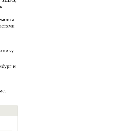
к
емонта
астями
ехнику
нбург и
ме.