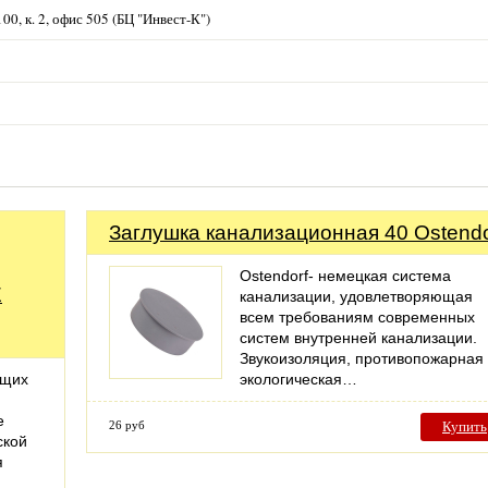
00, к. 2, офис 505 (БЦ "Инвест-К")
Заглушка канализационная 40 Ostendo
Ostendorf- немецкая система
Е
канализации, удовлетворяющая
всем требованиям современных
систем внутренней канализации.
Звукоизоляция, противопожарная
ющих
экологическая…
е
26 руб
Купить
ской
я