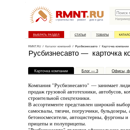
Наприме
строительство
ремонт
дом и дача
ВЫБРАТЬ РАЗДЕЛ
СТАТЬИ
ТОВАРЫ
КАТАЛ
RMNT.RU
/
Каталог компаний
/
Русбизнесавто
/ Карточка компании
Русбизнесавто — карточка к
Карточка компании
Блог — 3
Офисы, ф
Компания "Русбизнесавто" — занимает лид
продаж грузовой автотехники, автобусов, к
строительной спецтехники.
В ассортименте представлен широкий выбор 
самосвалы, тягачи, погрузчики, бульдозеры,
бетоносмесители, автоцистерны, фургоны и 
прицепы и полуприцепы.
"Русбизнесавто" является официальном ди