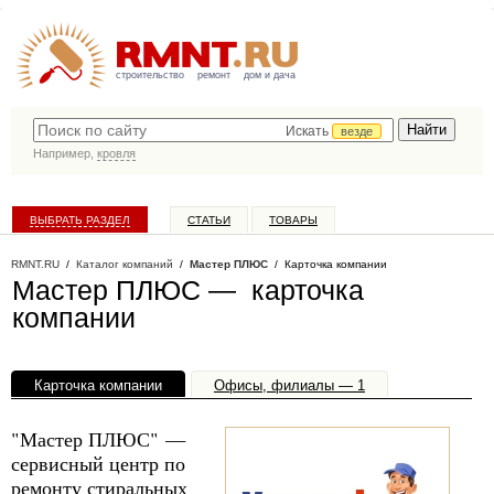
строительство
ремонт
дом и дача
Искать
везде
Например,
кровля
ВЫБРАТЬ РАЗДЕЛ
СТАТЬИ
ТОВАРЫ
КАТАЛОГ КОМПАНИЙ
RMNT.RU
/
Каталог компаний
/
Мастер ПЛЮС
/ Карточка компании
Мастер ПЛЮС — карточка
компании
Карточка компании
Офисы, филиалы — 1
"Мастер ПЛЮС" —
сервисный центр по
ремонту стиральных