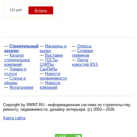
125 руб
Купить
—
Строительный
—
Магазины и
—
Опросы
каталог
рынки
—
Словари
—
Каталог
—
Выставки
терминов
строительных
—
ГОСТы,
—
Лента
компаний
СНИПы,
новостей RSS
—
Товары и
СанПиНы
услуги
—
Новости
—
Статьи и
недвижимости
обзоры
—
Новости
—
Фотогалереи
компаний
Copyright by RMNT.RU - информационная система по
строительству,
ремонту, недвижимости, дизайну интерьера
. (c) 2002—2026
Карта сайта