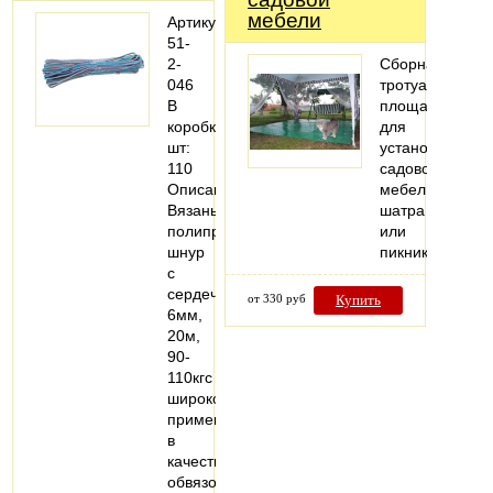
мебели
Артикул:
51-
2-
Сборная
046
тротуарная
В
площадка
коробке,
для
шт:
установки
110
садовой
Описание:
мебели,
Вязаный
шатра
полипропиленовый
или
шнур
пикника.
с
сердечником
от 330 руб
Купить
6мм,
20м,
90-
110кгс
широко
применяется
в
качестве
обвязочного…