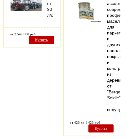
от
ассортимент
90
современных
л/с
профессионал
масел
для
паркета
от 2 549 000 руб
и
Купить
других
напольных
покрытий
и
конструкций
из
дерева
от
"Berger-
Seidle"
-
ведущего…
от 420 до 1 420 руб
Купить