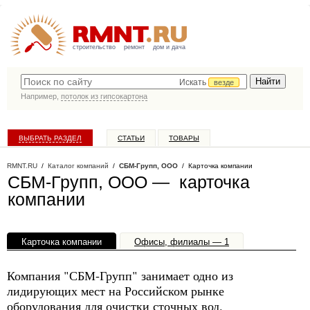
строительство
ремонт
дом и дача
Искать
везде
Например,
потолок из гипсокартона
ВЫБРАТЬ РАЗДЕЛ
СТАТЬИ
ТОВАРЫ
КАТАЛОГ КОМПАНИЙ
RMNT.RU
/
Каталог компаний
/
СБМ-Групп, ООО
/ Карточка компании
СБМ-Групп, ООО — карточка
компании
Карточка компании
Офисы, филиалы — 1
Компания "СБМ-Групп" занимает одно из
лидирующих мест на Российском рынке
оборудования для очистки сточных вод.