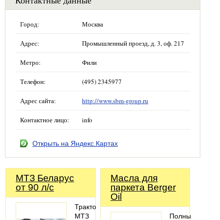
Город:
Москва
Адрес:
Промышленный проезд, д. 3, оф. 217
Метро:
Фили
Телефон:
(495) 2345977
Адрес сайта:
http://www.sbm-group.ru
Контактное лицо:
info
Открыть на Яндекс.Картах
МТЗ Беларус
Масла для
от 90 л/с
паркета Berger
Oil
Трактор
МТЗ
Полный