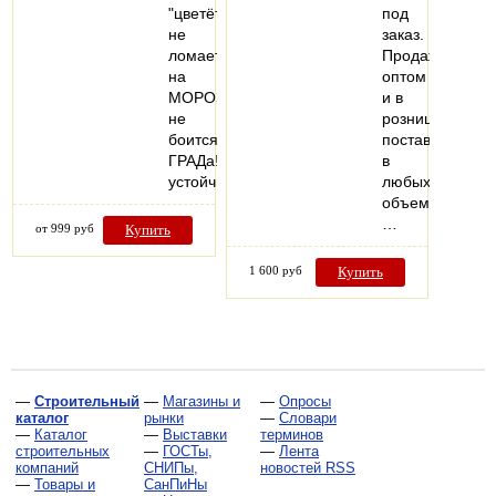
"цветёт"
под
не
заказ.
ломается
Продажа
на
оптом
МОРОЗе,
и в
не
розницу,
боится
поставки
ГРАДа!
в
устойчив…
любых
объемах.
…
от 999 руб
Купить
1 600 руб
Купить
—
Строительный
—
Магазины и
—
Опросы
каталог
рынки
—
Словари
—
Каталог
—
Выставки
терминов
строительных
—
ГОСТы,
—
Лента
компаний
СНИПы,
новостей RSS
—
Товары и
СанПиНы