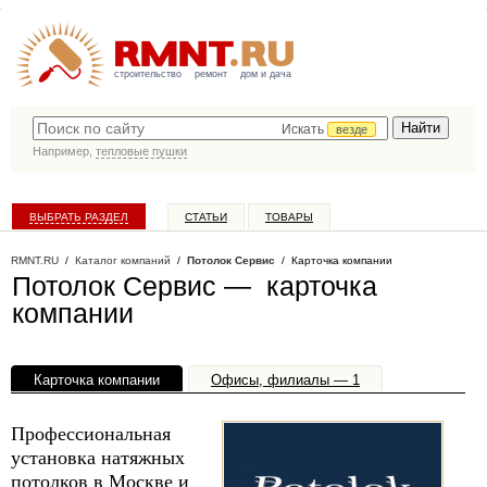
строительство
ремонт
дом и дача
Искать
везде
Например,
тепловые пушки
ВЫБРАТЬ РАЗДЕЛ
СТАТЬИ
ТОВАРЫ
КАТАЛОГ КОМПАНИЙ
RMNT.RU
/
Каталог компаний
/
Потолок Сервис
/ Карточка компании
Потолок Сервис — карточка
компании
Карточка компании
Офисы, филиалы — 1
Профессиональная
установка натяжных
потолков в Москве и