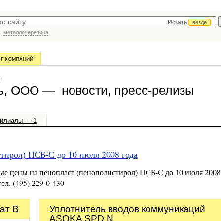
Искать
везде
р,
металлочерепица
ОГ КОМПАНИЙ
ы
ъ, ООО — новости, пресс-релизы
илиалы — 1
тирол) ПСБ-С до 10 июля 2008 года
цены на пенопласт (пенополистирол) ПСБ-С до 10 июля 2008 
л. (495) 229-0-430
ат B
Уплотнитель вводов коммуникаций
ASOKA SPD N