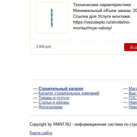
Технические характеристики
Минимальный объем заказа: 2
Ссылка для Услуги монтажа:
https://vezuteplo.ru/stroitelno-
montazhnye-raboty/
2 850 руб
Куп
—
Строительный каталог
—
Маг
—
Каталог строительных компаний
—
Выс
—
Товары и услуги
—
ГОС
—
Статьи и обзоры
—
Нов
—
Фотогалереи
—
Нов
Copyright by RMNT.RU - информационная система по
стр
Карта сайта