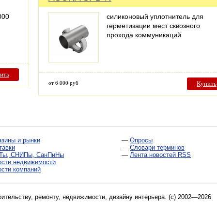
000
силиконовый уплотнитель для
герметизации мест сквозного
прохода коммуникаций
ить
от 6 000 руб
Купить
азины и рынки
—
Опросы
тавки
—
Словари терминов
Ты, СНИПы, СанПиНы
—
Лента новостей RSS
ости недвижимости
ости компаний
оительству, ремонту, недвижимости, дизайну интерьера
. (c) 2002—2026