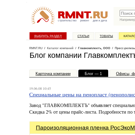
Наприме
строительство
ремонт
дом и дача
ВЫБРАТЬ РАЗДЕЛ
СТАТЬИ
ТОВАРЫ
КАТАЛ
RMNT.RU
/
Каталог компаний
/
Главкомплектъ, ООО
/ Пресс-релиз
Блог компании Главкомплект
Карточка компании
Блог — 1
Офисы, ф
19.06.08 10:45
Специальные цены на пенопласт (пенополис
Завод "ГЛАВКОМПЛЕКТЪ" объявляет специальные 
Скидка 2% от цены прайс-листа. Подробности по те
Пароизоляционная пленка РосЭкоМ