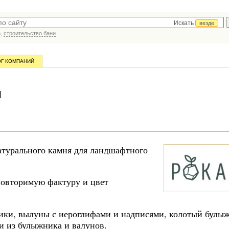
Искать
везде
р,
строительство бани
ОГ КОМПАНИЙ
и
турального камня для ландшафтного
повторимую фактуру и цвет
ики, вылуны с иероглифами и надписями, колотый булы
и из булыжника и валунов.