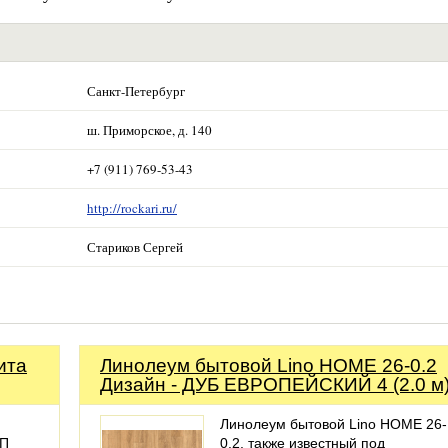
Санкт-Петербург
ш. Приморское, д. 140
+7 (911) 769-53-43
http://rockari.ru/
Стариков Сергей
ита
Линолеум бытовой Lino HOME 26-0.2
Дизайн - ДУБ ЕВРОПЕЙСКИЙ 4 (2.0 м
Линолеум бытовой Lino HOME 26-
ТП
0.2, также известный под