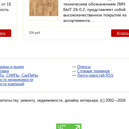
 от 15
техническим обозначением ЛИН
ность
БЫТ 26-0.2, представляет собой
высококачественное покрытие из
ассортимента…
ить
326 руб
Купить
азины и рынки
—
Опросы
тавки
—
Словари терминов
Ты, СНИПы, СанПиНы
—
Лента новостей RSS
ости недвижимости
ости компаний
оительству, ремонту, недвижимости, дизайну интерьера
. (c) 2002—2026