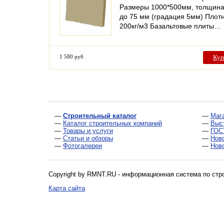
Размеры 1000*500мм, толщина
до 75 мм (градация 5мм) Плот
200кг/м3 Базальтовые плиты…
1 580 руб
Куп
—
Строительный каталог
—
Маг
—
Каталог строительных компаний
—
Выс
—
Товары и услуги
—
ГОС
—
Статьи и обзоры
—
Нов
—
Фотогалереи
—
Нов
Copyright by RMNT.RU - информационная система по
стр
Карта сайта