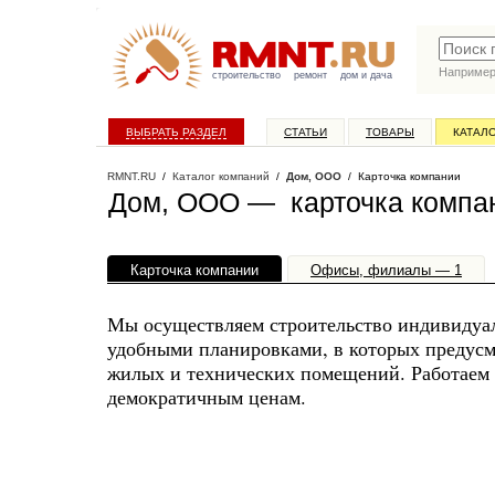
Наприме
строительство
ремонт
дом и дача
ВЫБРАТЬ РАЗДЕЛ
СТАТЬИ
ТОВАРЫ
КАТАЛ
RMNT.RU
/
Каталог компаний
/
Дом, ООО
/ Карточка компании
Дом, ООО — карточка компа
Карточка компании
Офисы, филиалы — 1
Мы осуществляем строительство индивидуа
удобными планировками, в которых предусм
жилых и технических помещений. Работаем 
демократичным ценам.