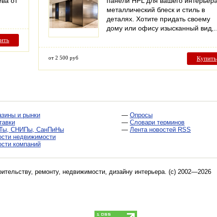
ева от
панели HPL для вашего интерьера
металлический блеск и стиль в
деталях. Хотите придать своему
дому или офису изысканный вид,
ить
от 2 500 руб
Купить
азины и рынки
—
Опросы
тавки
—
Словари терминов
Ты, СНИПы, СанПиНы
—
Лента новостей RSS
ости недвижимости
ости компаний
оительству, ремонту, недвижимости, дизайну интерьера
. (c) 2002—2026