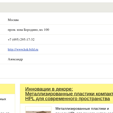
Москва
пром. зона Бородино, вл. 100
+7 (495) 295-17-32
http://www.hsk-bild.ru
Александр
Инновации в декоре:
Металлизированные пластики компак
HPL для современного пространства
нных
Металлизированные пластики и