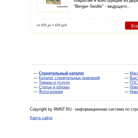
покрытий и конструкций из дер
"Berger-Seidle" - ведущего…
от 420 до 1 420 руб
Куп
—
Строительный каталог
—
Маг
—
Каталог строительных компаний
—
Выс
—
Товары и услуги
—
ГОС
—
Статьи и обзоры
—
Нов
—
Фотогалереи
—
Нов
Copyright by RMNT.RU - информационная система по
стр
Карта сайта