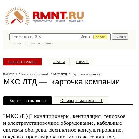
строительство
ремонт
дом и дача
Искать
везде
Например,
тепловые пушки
ВЫБРАТЬ РАЗДЕЛ
СТАТЬИ
ТОВАРЫ
КАТАЛОГ КОМПАНИЙ
RMNT.RU
/
Каталог компаний
/
МКС ЛТД
/ Карточка компании
МКС ЛТД — карточка компании
Карточка компании
Офисы, филиалы — 1
"МКС ЛТД" кондиционеры, вентиляция, тепловое
и электроустановочное оборудование, кабельные
системы обогрева. Бесплатное консультирование,
продажа, проектирование, монтаж, сервисное,