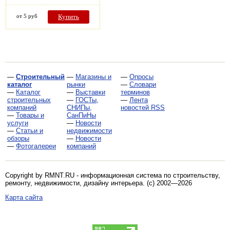
от 5 руб
Купить
—
Строительный
—
Магазины и
—
Опросы
каталог
рынки
—
Словари
—
Каталог
—
Выставки
терминов
строительных
—
ГОСТы,
—
Лента
компаний
СНИПы,
новостей RSS
—
Товары и
СанПиНы
услуги
—
Новости
—
Статьи и
недвижимости
обзоры
—
Новости
—
Фотогалереи
компаний
Copyright by RMNT.RU - информационная система по
строительству,
ремонту, недвижимости, дизайну интерьера
. (c) 2002—2026
Карта сайта