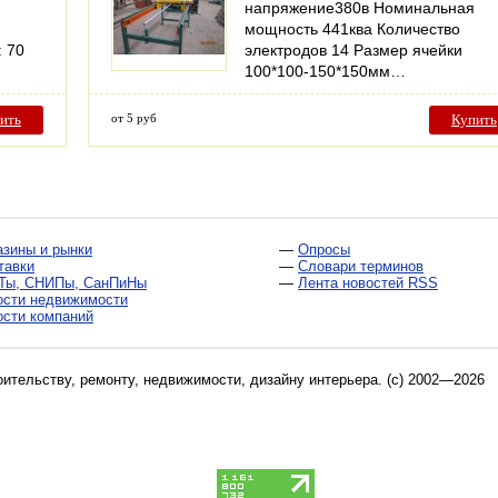
напряжение380в Номинальная
мощность 441ква Количество
 70
электродов 14 Размер ячейки
100*100-150*150мм…
ить
от 5 руб
Купить
азины и рынки
—
Опросы
тавки
—
Словари терминов
Ты, СНИПы, СанПиНы
—
Лента новостей RSS
ости недвижимости
ости компаний
оительству, ремонту, недвижимости, дизайну интерьера
. (c) 2002—2026