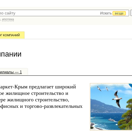
Искать
везде
р,
ипотека
ОГ КОМПАНИЙ
мпании
илиалы — 1
аркет-Крым предлагает широкий
ое жилищное строительство и
ре жилищного строительство,
фисных и торгово-развлекательных