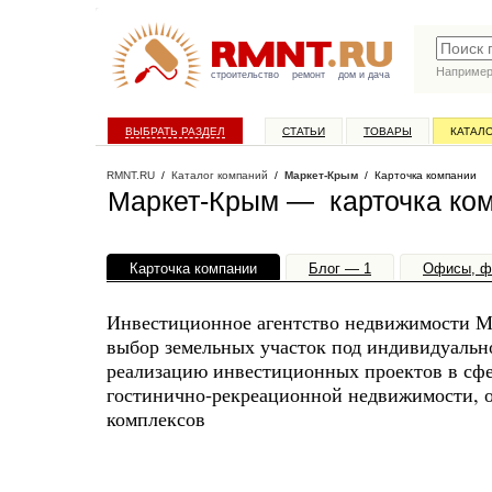
Наприме
строительство
ремонт
дом и дача
ВЫБРАТЬ РАЗДЕЛ
СТАТЬИ
ТОВАРЫ
КАТАЛ
RMNT.RU
/
Каталог компаний
/
Маркет-Крым
/ Карточка компании
Маркет-Крым — карточка ко
Карточка компании
Блог — 1
Офисы, ф
Инвестиционное агентство недвижимости М
выбор земельных участок под индивидуальн
реализацию инвестиционных проектов в сфе
гостинично-рекреационной недвижимости, о
комплексов