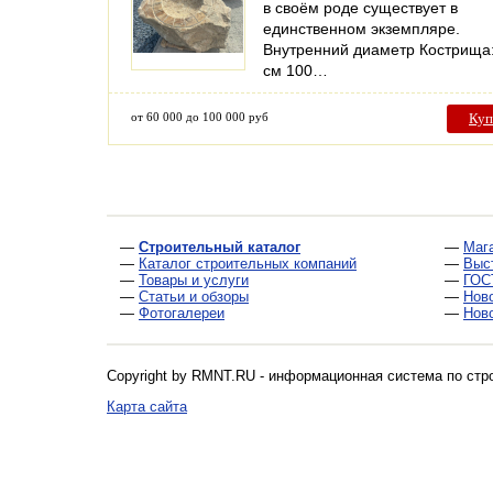
в своём роде существует в
единственном экземпляре.
Внутренний диаметр Кострища:
см 100…
от 60 000 до 100 000 руб
Куп
—
Строительный каталог
—
Маг
—
Каталог строительных компаний
—
Выс
—
Товары и услуги
—
ГОС
—
Статьи и обзоры
—
Нов
—
Фотогалереи
—
Нов
Copyright by RMNT.RU - информационная система по
стр
Карта сайта