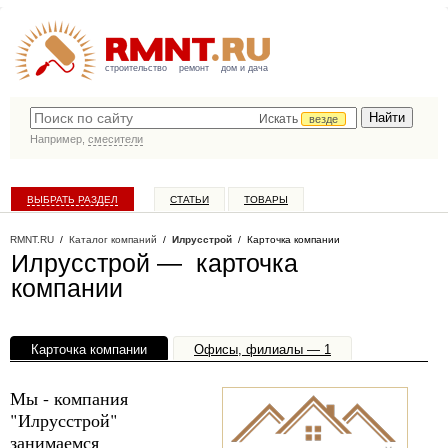
строительство
ремонт
дом и дача
Искать
везде
Например,
смесители
ВЫБРАТЬ РАЗДЕЛ
СТАТЬИ
ТОВАРЫ
КАТАЛОГ КОМПАНИЙ
RMNT.RU
/
Каталог компаний
/
Илрусстрой
/ Карточка компании
Илрусстрой — карточка
компании
Карточка компании
Офисы, филиалы — 1
Мы - компания
"Илрусстрой"
занимаемся