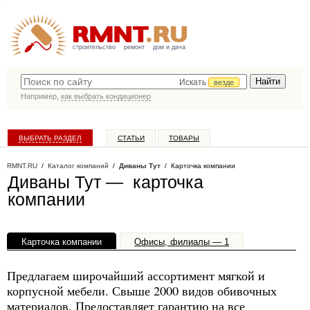
строительство
ремонт
дом и дача
Искать
везде
Например,
как выбрать кондиционер
ВЫБРАТЬ РАЗДЕЛ
СТАТЬИ
ТОВАРЫ
КАТАЛОГ КОМПАНИЙ
RMNT.RU
/
Каталог компаний
/
Диваны Тут
/ Карточка компании
Диваны Тут — карточка
компании
Карточка компании
Офисы, филиалы — 1
Предлагаем широчайший ассортимент мягкой и
корпусной мебели. Свыше 2000 видов обивочных
материалов. Предоставляет гарантию на все