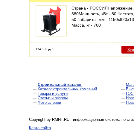
Страна - РОССИЯНапряжение, 
380Мощность, кВт - 80 Частота,
50 Габариты, мм - 1150х820х1
Масса, кг - 700
134 500 руб
Куп
—
Строительный каталог
—
Маг
—
Каталог строительных компаний
—
Выс
—
Товары и услуги
—
ГОС
—
Статьи и обзоры
—
Нов
—
Фотогалереи
—
Нов
Copyright by RMNT.RU - информационная система по
стр
Карта сайта