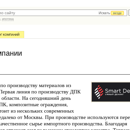
Искать
везде
р,
ипотека
ОГ КОМПАНИЙ
мпании
по производству материалов из
 Первая линия по производству ДПК
 области. На сегодняшний день
ДПК, композитные ограждения,
тоит из нескольких современных
далеко от Москвы. При производстве используются пер
ачественное сырье импортного производства. Благодаря
я отвечает самым высоким стандартам качества. Террас