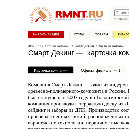
Наприме
строительство
ремонт
дом и дача
ВЫБРАТЬ РАЗДЕЛ
СТАТЬИ
ТОВАРЫ
КАТАЛ
RMNT.RU
/
Каталог компаний
/
Смарт Декинг
/ Карточка компании
Смарт Декинг — карточка ко
Карточка компании
Офисы, филиалы — 1
Компания Смарт Декинг — один из лидеров 
древесно-полимерного-композита в России.
была запущена в 2007 году во Владимирской
компания производит: террасную доску из 
сайдинг и заборы из ДПК. Производство сос
производственных линий, расположенных не
европейские технологии, первичное высокок
постоянному контролю технологии, продукци