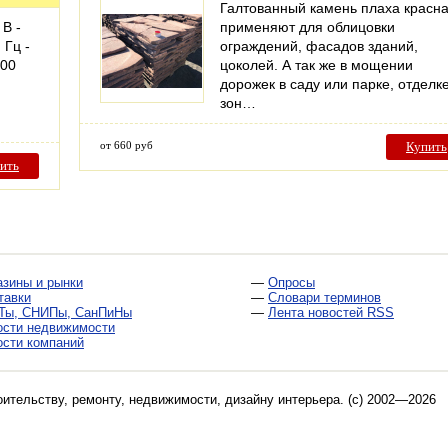
Галтованный камень плаха красн
В -
применяют для облицовки
 Гц -
ограждений, фасадов зданий,
300
цоколей. А так же в мощении
дорожек в саду или парке, отделк
зон…
от 660 руб
Купить
ить
азины и рынки
—
Опросы
тавки
—
Словари терминов
Ты, СНИПы, СанПиНы
—
Лента новостей RSS
ости недвижимости
ости компаний
оительству, ремонту, недвижимости, дизайну интерьера
. (c) 2002—2026