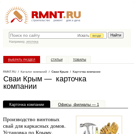
строительство
ремонт
дом и дача
Искать
везде
Например,
ипотека
ВЫБРАТЬ РАЗДЕЛ
СТАТЬИ
ТОВАРЫ
КАТАЛОГ КОМПАНИЙ
RMNT.RU
/
Каталог компаний
/
Сваи Крым
/ Карточка компании
Сваи Крым — карточка
компании
Карточка компании
Офисы, филиалы — 1
Производство винтовых
свай для каркасных домов.
Установка по Крыму.