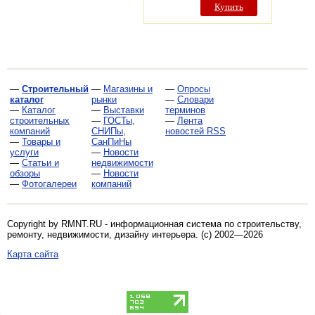
Купить
—
Строительный
—
Магазины и
—
Опросы
каталог
рынки
—
Словари
—
Каталог
—
Выставки
терминов
строительных
—
ГОСТы,
—
Лента
компаний
СНИПы,
новостей RSS
—
Товары и
СанПиНы
услуги
—
Новости
—
Статьи и
недвижимости
обзоры
—
Новости
—
Фотогалереи
компаний
Copyright by RMNT.RU - информационная система по
строительству,
ремонту, недвижимости, дизайну интерьера
. (c) 2002—2026
Карта сайта