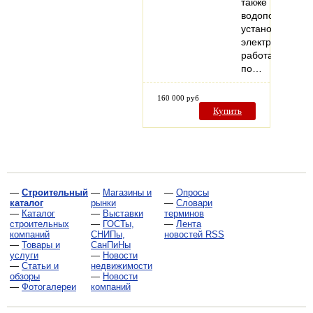
также
водоподготови
установках
электростанций
работающих
по…
160 000 руб
Купить
—
Строительный
—
Магазины и
—
Опросы
каталог
рынки
—
Словари
—
Каталог
—
Выставки
терминов
строительных
—
ГОСТы,
—
Лента
компаний
СНИПы,
новостей RSS
—
Товары и
СанПиНы
услуги
—
Новости
—
Статьи и
недвижимости
обзоры
—
Новости
—
Фотогалереи
компаний