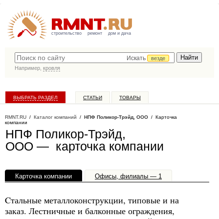
строительство
ремонт
дом и дача
Искать
везде
Например,
кровля
ВЫБРАТЬ РАЗДЕЛ
СТАТЬИ
ТОВАРЫ
КАТАЛОГ КОМПАНИЙ
RMNT.RU
/
Каталог компаний
/
НПФ Поликор-Трэйд, ООО
/ Карточка
компании
НПФ Поликор-Трэйд,
ООО — карточка компании
Карточка компании
Офисы, филиалы — 1
Cтальные металлоконструкции, типовые и на
заказ. Лестничные и балконные ограждения,