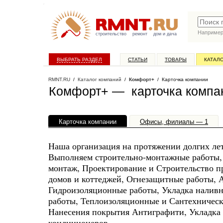
Наприме
строительство
ремонт
дом и дача
ВЫБРАТЬ РАЗДЕЛ
СТАТЬИ
ТОВАРЫ
КАТАЛ
RMNT.RU
/
Каталог компаний
/
Комфорт+
/ Карточка компании
Комфорт+ — карточка компа
Карточка компании
Офисы, филиалы — 1
Наша организация на протяжении долгих ле
Выполняем строительно-монтажные работы,
монтаж, Проектирование и Строительство 
домов и коттеджей, Огнезащитные работы, 
Гидроизоляционные работы, Укладка наливн
работы, Теплоизоляционные и Сантехническ
Нанесения покрытия Антиграфити, Укладка 
кондиционеров.