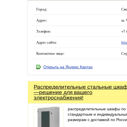
Город:
Све
Адрес:
ш. 
Телефон:
+7 
Адрес сайта:
htt
Контактное лицо:
Сер
Открыть на Яндекс.Картах
Распределительные стальные шка
—решение для вашего
электроснабжения!
распределительные шкафы по
стандартным и индивидуальны
размерам с доставкой по Росс