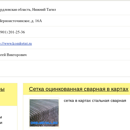
рдловская область, Нижний Тагил
Черноисточинское, д. 16А
(901) 201-25-36
p://www.komfortnt.ru
гей Викторович
фы
Сетка оцинкованная сварная в картах
сетка в картах стальная сварная
м
ии