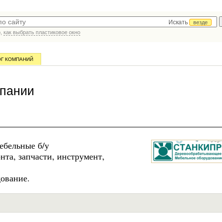
Искать
везде
р,
как выбрать пластиковое окно
ОГ КОМПАНИЙ
пании
ебельные б/у
та, запчасти, инструмент,
ование.