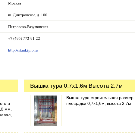
Москва
ш. Дмитровское, д. 100
Петровско-Разумовская
+7 (495) 772-91-22
http://stankipro.ru
Вышка тура 0,7х1,6м Высота 2,7м
Вышка тура строительная размер
ого и
площадки 0,7х1,6м, высота 2,7м
10 мм,
навал,