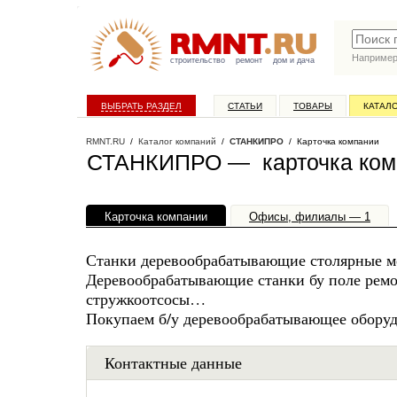
Наприме
строительство
ремонт
дом и дача
ВЫБРАТЬ РАЗДЕЛ
СТАТЬИ
ТОВАРЫ
КАТАЛ
RMNT.RU
/
Каталог компаний
/
СТАНКИПРО
/ Карточка компании
СТАНКИПРО — карточка ком
Карточка компании
Офисы, филиалы — 1
Станки деревообрабатывающие столярные м
Деревообрабатывающие станки бу поле ремон
стружкоотсосы…
Покупаем б/у деревообрабатывающее оборуд
Контактные данные