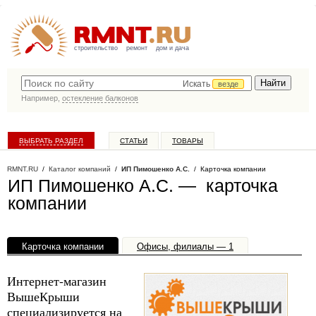
строительство
ремонт
дом и дача
Искать
везде
Например,
остекление балконов
ВЫБРАТЬ РАЗДЕЛ
СТАТЬИ
ТОВАРЫ
КАТАЛОГ КОМПАНИЙ
RMNT.RU
/
Каталог компаний
/
ИП Пимошенко А.С.
/ Карточка компании
ИП Пимошенко А.С. — карточка
компании
Карточка компании
Офисы, филиалы — 1
Интернет-магазин
ВышеКрыши
специализируется на