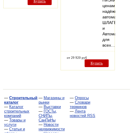
НИЗКИМ
Купить
ценам
надёжные
автоматически
ШЛАГБАУМЫ
и
Автоматику
для
всех…
от 29 920 руб
Купить
—
Строительный
—
Магазины и
—
Опросы
каталог
рынки
—
Словари
—
Каталог
—
Выставки
терминов
строительных
—
ГОСТы,
—
Лента
компаний
СНИПы,
новостей RSS
—
Товары и
СанПиНы
услуги
—
Новости
—
Статьи и
недвижимости