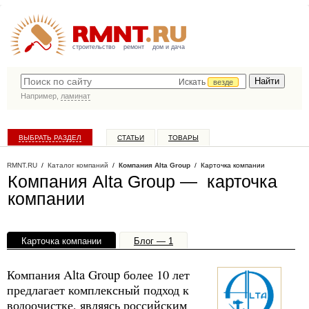
строительство
ремонт
дом и дача
Искать
везде
Например,
ламинат
ВЫБРАТЬ РАЗДЕЛ
СТАТЬИ
ТОВАРЫ
КАТАЛОГ КОМПАНИЙ
RMNT.RU
/
Каталог компаний
/
Компания Alta Group
/ Карточка компании
Компания Alta Group — карточка
компании
Карточка компании
Блог — 1
Офисы, филиалы — 1
Компания Alta Group более 10 лет
предлагает комплексный подход к
водоочистке, являясь российским