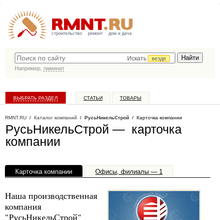
строительство
ремонт
дом и дача
Искать
везде
Например,
ламинат
ВЫБРАТЬ РАЗДЕЛ
СТАТЬИ
ТОВАРЫ
КАТАЛОГ КОМПАНИЙ
RMNT.RU
/
Каталог компаний
/
РусьНикельСтрой
/ Карточка компании
РусьНикельСтрой — карточка
компании
Карточка компании
Офисы, филиалы — 1
Наша производственная
компания
"РусьНикельСтрой"