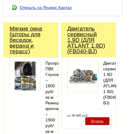
Открыть на Яндекс.Картах
Мягкие окна
Двигатель
(шторы для
сервисный
беседок,
1.9D (ДЛЯ
веранд и
ATLANT 1.9D)
терасс)
(FB040-BJ)
Прозрачный
Двигатель
ПВХ
сервисный
Глухое
1.9D
–
(ДЛЯ
1800
ATLANT
руб/
1.9D)
кв.м
(FB040-
Ремешковое
BJ)
крепление
–
от 30 000 руб
1900
Купить
руб/
кв.м