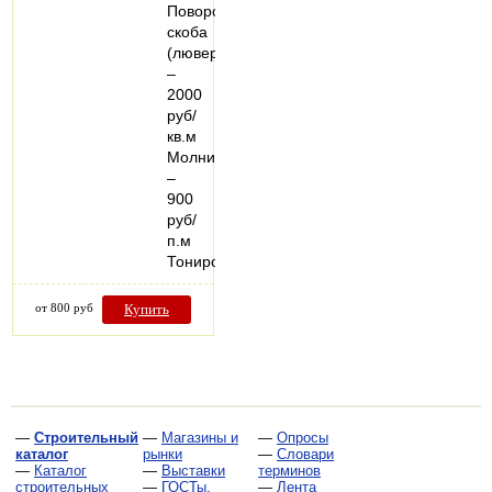
Поворотная
скоба
(люверс)
–
2000
руб/
кв.м
Молния
–
900
руб/
п.м
Тонированный…
от 800 руб
Купить
—
Строительный
—
Магазины и
—
Опросы
каталог
рынки
—
Словари
—
Каталог
—
Выставки
терминов
строительных
—
ГОСТы,
—
Лента