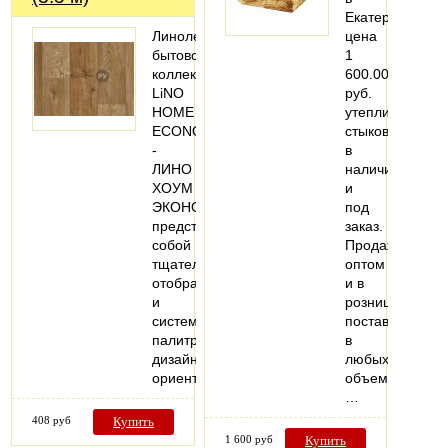
Екатеринбурге,
Линолеум
цена
бытовой
1
коллекции
600.00
LiNO
руб.
HOME
утеплитель
ECONOM
стыков
-
в
ЛИНО
наличии
ХОУМ
и
ЭКОНОМ
под
представляет
заказ.
собой
Продажа
тщательно
оптом
отобранную
и в
и
розницу,
систематизированную
поставки
палитру
в
дизайнов,
любых
ориентированную…
объемах.
…
408 руб
Купить
1 600 руб
Купить