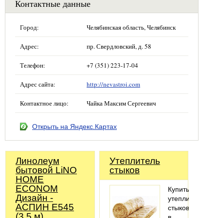
Контактные данные
Город:
Челябинская область, Челябинск
Адрес:
пр. Свердловский, д. 58
Телефон:
+7 (351) 223-17-04
Адрес сайта:
http://nevastroi.com
Контактное лицо:
Чайка Максим Сергеевич
Открыть на Яндекс.Картах
Линолеум
Утеплитель
бытовой LiNO
стыков
HOME
ECONOM
Купить
Дизайн -
утеплитель
АСПИН Е545
стыков
(3.5 м)
в