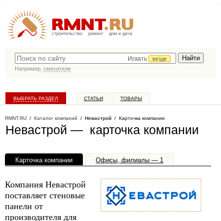
строительство
ремонт
дом и дача
Искать
везде
Например,
смесители
ВЫБРАТЬ РАЗДЕЛ
СТАТЬИ
ТОВАРЫ
КАТАЛОГ КОМПАНИЙ
RMNT.RU
/
Каталог компаний
/
Невастрой
/ Карточка компании
Невастрой — карточка компании
Карточка компании
Офисы, филиалы — 1
Компания Невастрой
поставляет стеновые
панели от
производителя для