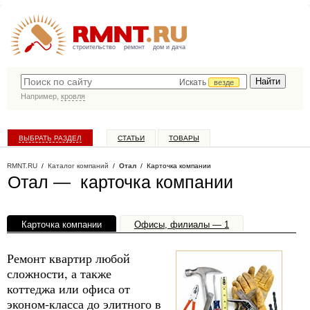
строительство
ремонт
дом и дача
Искать
везде
Например,
кровля
ВЫБРАТЬ РАЗДЕЛ
СТАТЬИ
ТОВАРЫ
КАТАЛОГ КОМПАНИЙ
RMNT.RU
/
Каталог компаний
/
Отал
/ Карточка компании
Отал — карточка компании
Карточка компании
Офисы, филиалы — 1
Ремонт квартир любой
сложности, а также
коттеджа или офиса от
эконом-класса до элитного в