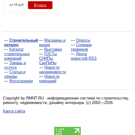
от 10 руб
Купить
—
Строительный
—
Магазины и
—
Опросы
каталог
рынки
—
Словари
—
Каталог
—
Выставки
терминов
строительных
—
ГОСТы,
—
Лента
компаний
СНИПы,
новостей RSS
—
Товары и
СанПиНы
услуги
—
Новости
—
Статьи и
недвижимости
обзоры
—
Новости
—
Фотогалереи
компаний
Copyright by RMNT.RU - информационная система по
строительству,
ремонту, недвижимости, дизайну интерьера
. (c) 2002—2026
Карта сайта