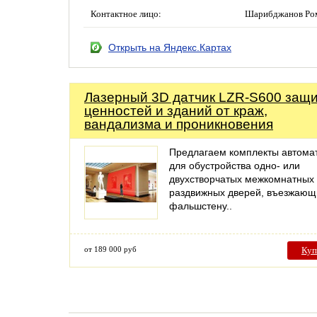
Контактное лицо:
Шарибджанов Ро
Открыть на Яндекс.Картах
Лазерный 3D датчик LZR-S600 защ
ценностей и зданий от краж,
вандализма и проникновения
Предлагаем комплекты автома
для обустройства одно- или
двухстворчатых межкомнатных
раздвижных дверей, въезжающ
фальшстену..
от 189 000 руб
Куп