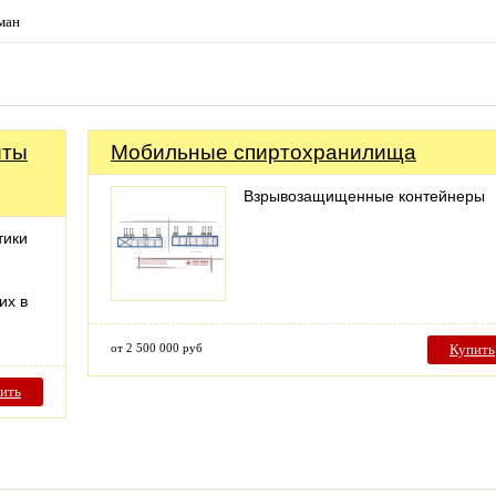
ман
иты
Мобильные спиртохранилища
Взрывозащищенные контейнеры
тики
их в
от 2 500 000 руб
Купить
ить