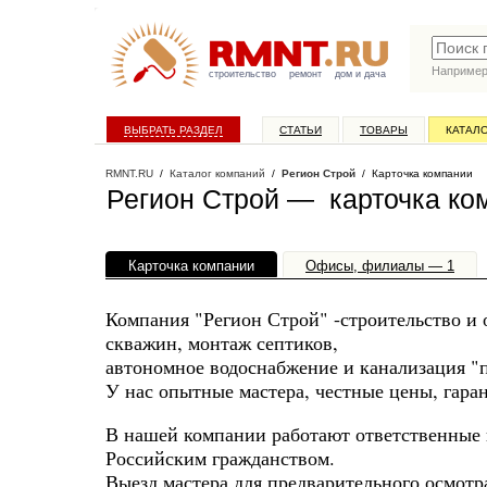
Наприме
строительство
ремонт
дом и дача
ВЫБРАТЬ РАЗДЕЛ
СТАТЬИ
ТОВАРЫ
КАТАЛ
RMNT.RU
/
Каталог компаний
/
Регион Строй
/ Карточка компании
Регион Строй — карточка ко
Карточка компании
Офисы, филиалы — 1
Компания "Регион Строй" -строительство и 
скважин, монтаж септиков,
автономное водоснабжение и канализация "п
У нас опытные мастера, честные цены, гаран
В нашей компании работают ответственные
Российским гражданством.
Выезд мастера для предварительного осмотр