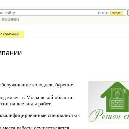
Искать
везде
р,
генераторы
ОГ КОМПАНИЙ
мпании
обслуживание колодцев, бурение
од ключ" в Московской области.
тии на все виды работ.
 квалифицированные специалисты с
а места работы осуществляется