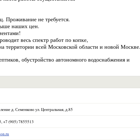
ц. Проживание не требуется.
выше наших цен.
иентами!
оводит весь спектр работ по копке,
 на территории всей Московской области и новой Москве
ептиков, обустройство автономного водоснабжения и
ение д. Семенково ул. Центральная, д.85
5, +7 (905) 7855513
ion.ru