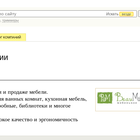
Искать
везде
р,
триммеры
ОГ КОМПАНИЙ
ии
 и продаже мебели.
ля ванных комнат, кухонная мебель,
робные, библиотеки и многое
окое качество и эргономичность