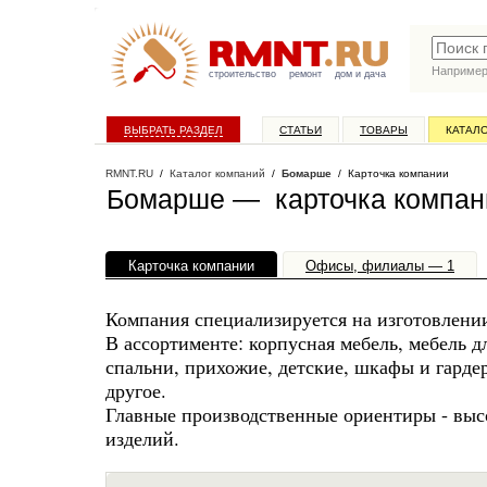
Наприме
строительство
ремонт
дом и дача
ВЫБРАТЬ РАЗДЕЛ
СТАТЬИ
ТОВАРЫ
КАТАЛ
RMNT.RU
/
Каталог компаний
/
Бомарше
/ Карточка компании
Бомарше — карточка компан
Карточка компании
Офисы, филиалы — 1
Компания специализируется на изготовлении
В ассортименте: корпусная мебель, мебель д
спальни, прихожие, детские, шкафы и гарде
другое.
Главные производственные ориентиры - выс
изделий.