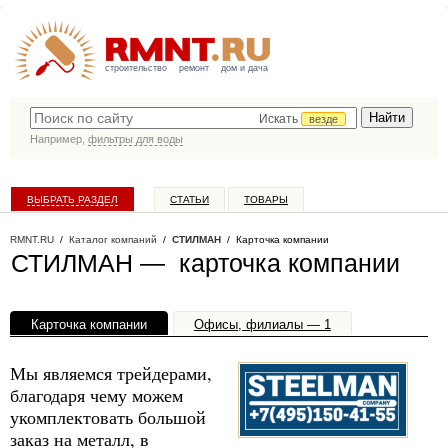
строительство
ремонт
дом и дача
Искать
везде
Например,
фильтры для воды
ВЫБРАТЬ РАЗДЕЛ
СТАТЬИ
ТОВАРЫ
КАТАЛОГ КОМПАНИЙ
RMNT.RU
/
Каталог компаний
/
СТИЛМАН
/ Карточка компании
СТИЛМАН — карточка компании
Карточка компании
Офисы, филиалы — 1
Мы являемся трейдерами,
благодаря чему можем
укомплектовать большой
заказ на металл, в