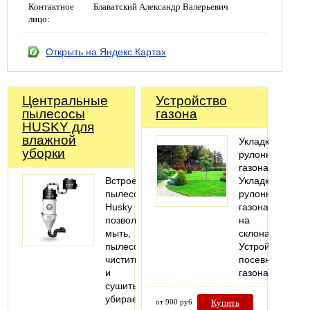
Контактное
Блаватский Александр Валерьевич
лицо:
Открыть на Яндекс.Картах
Центральные
Устройство
пылесосы
газона
HUSKY для
влажной
Укладка
уборки
рулонного
газона
Встроенные
Укладка
пылесосы
рулонного
Husky
газона
позволяют
на
мыть,
склонах
пылесосить,
Устройство
чистить
посевного
и
газона
сушить
убираемые
от 900 руб
Купить