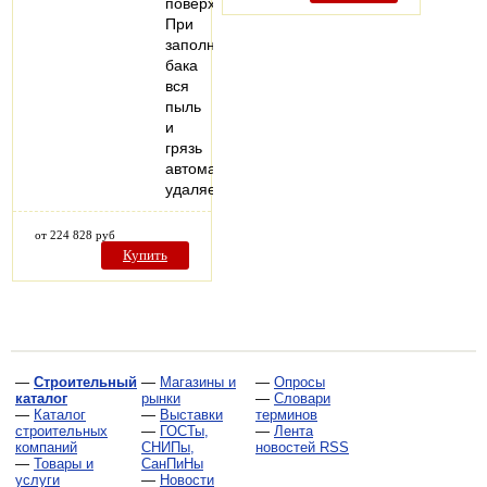
поверхности.
При
заполнении
бака
вся
пыль
и
грязь
автоматически
удаляется…
от 224 828 руб
Купить
—
Строительный
—
Магазины и
—
Опросы
каталог
рынки
—
Словари
—
Каталог
—
Выставки
терминов
строительных
—
ГОСТы,
—
Лента
компаний
СНИПы,
новостей RSS
—
Товары и
СанПиНы
услуги
—
Новости