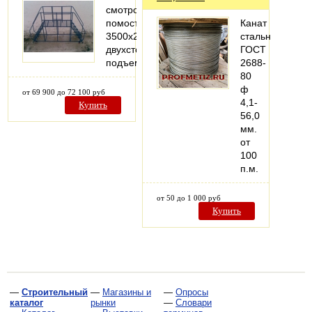
смотровой
помост
Канат
3500х2500х820-
стальной
двухсторонний
ГОСТ
подъем.
2688-
80
ф
от 69 900 до 72 100 руб
4,1-
Купить
56,0
мм.
от
100
п.м.
от 50 до 1 000 руб
Купить
—
Строительный
—
Магазины и
—
Опросы
каталог
рынки
—
Словари