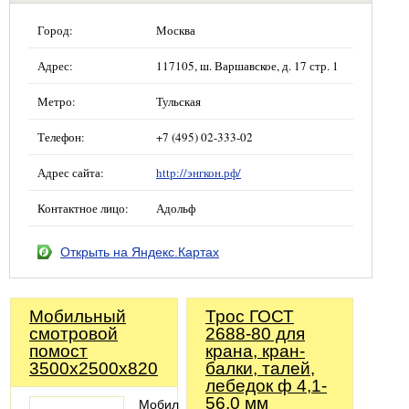
Город:
Москва
Адрес:
117105, ш. Варшавское, д. 17 стр. 1
Метро:
Тульская
Телефон:
+7 (495) 02-333-02
Адрес сайта:
http://энгкон.рф/
Контактное лицо:
Адольф
Открыть на Яндекс.Картах
Мобильный
Трос ГОСТ
смотровой
2688-80 для
помост
крана, кран-
3500х2500х820
балки, талей,
лебедок ф 4,1-
56,0 мм
Мобильный