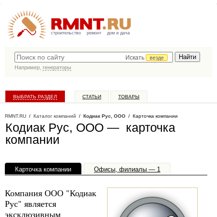
строительство
ремонт
дом и дача
Искать
везде
Например,
генераторы
ВЫБРАТЬ РАЗДЕЛ
СТАТЬИ
ТОВАРЫ
КАТАЛОГ КОМПАНИЙ
RMNT.RU
/
Каталог компаний
/
Кодиак Рус, ООО
/ Карточка компании
Кодиак Рус, ООО — карточка
компании
Карточка компании
Офисы, филиалы — 1
Компания ООО "Кодиак
Рус" является
эксклюзивным