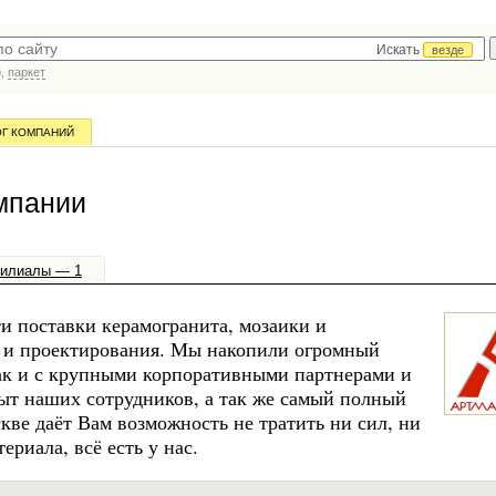
Искать
везде
р,
паркет
ОГ КОМПАНИЙ
мпании
илиалы — 1
и поставки керамогранита, мозаики и
на и проектирования. Мы накопили огромный
так и с крупными корпоративными партнерами и
ыт наших сотрудников, а так же самый полный
кве даёт Вам возможность не тратить ни сил, ни
риала, всё есть у нас.