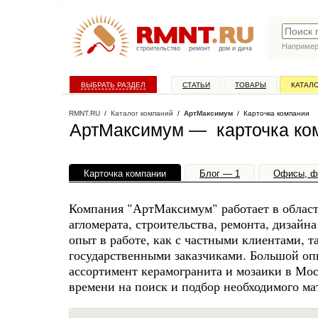
Наприме
строительство
ремонт
дом и дача
ВЫБРАТЬ РАЗДЕЛ
СТАТЬИ
ТОВАРЫ
КАТАЛ
RMNT.RU
/
Каталог компаний
/
АртМаксимум
/ Карточка компании
АртМаксимум — карточка ко
Карточка компании
Блог — 1
Офисы, ф
Компания "АртМаксимум" работает в област
агломерата, строительства, ремонта, дизай
опыт в работе, как с частными клиентами, 
государственными заказчиками. Большой оп
ассортимент керамогранита и мозаики в Мос
времени на поиск и подбор необходимого мате