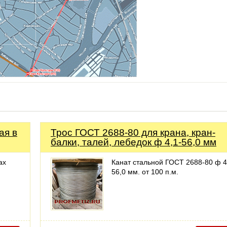
ая в
Трос ГОСТ 2688-80 для крана, кран-
балки, талей, лебедок ф 4,1-56,0 мм
ах
Канат стальной ГОСТ 2688-80 ф 4
56,0 мм. от 100 п.м.