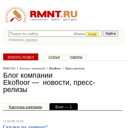
строительство
ремонт
дом и дача
Искать
везде
Например,
ламинат
ВЫБРАТЬ РАЗДЕЛ
СТАТЬИ
ТОВАРЫ
КАТАЛОГ КОМПАНИЙ
RMNT.RU
/
Каталог компаний
/
Ekofloor
/ Пресс-релизы
Блог компании
Ekofloor — новости, пресс-
релизы
Карточка компании
Блог — 1
Офисы, филиалы — 1
13.04.08 19:26
Скидки на ламинат!