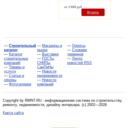
от 3 600 руб
Купить
—
Строительный
—
Магазины и
—
Опросы
каталог
рынки
—
Словари
—
Каталог
—
Выставки
терминов
строительных
—
ГОСТы,
—
Лента
компаний
СНИПы,
новостей RSS
—
Товары и
СанПиНы
услуги
—
Новости
—
Статьи и
недвижимости
обзоры
—
Новости
—
Фотогалереи
компаний
Copyright by RMNT.RU - информационная система по
строительству,
ремонту, недвижимости, дизайну интерьера
. (c) 2002—2026
Карта сайта