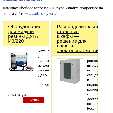
Ламинат Ekofloor всего по 220 руб! Узнайте подробнее на
нашем сайте
www.class-style.ru/
Оборудование
Распределительные
для жидкой
стальные
резины ДУГА
шкафы —
И3/220
решение для
вашего
электроснабжения!
Установка
для
нанесения
распределител
жидкой
шкафы
резины
по
ДУГА
стандартным
от
и
производителя
индивидуальн
размерам
с
от 244 300 руб
доставкой
Купить
по
России