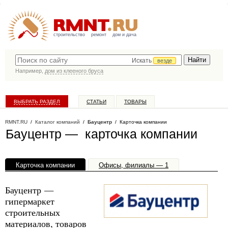
строительство
ремонт
дом и дача
Искать
везде
Например,
дом из клееного бруса
ВЫБРАТЬ РАЗДЕЛ
СТАТЬИ
ТОВАРЫ
КАТАЛОГ КОМПАНИЙ
RMNT.RU
/
Каталог компаний
/
Бауцентр
/ Карточка компании
Бауцентр — карточка компании
Карточка компании
Офисы, филиалы — 1
Бауцентр —
гипермаркет
строительных
материалов, товаров