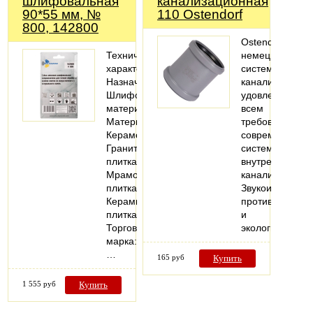
шлифовальная
канализационная
90*55 мм, №
110 Ostendorf
800, 142800
Ostendorf-
Технические
немецкая
характеристики
система
Назначение:
канализации,
Шлифовать
удовлетворяю
материал
всем
Материалы:
требованиям
Керамогранит;
современных
Гранитная
систем
плитка;
внутренней
Мраморная
канализации.
плитка;
Звукоизоляция,
Керамическая
противопожарн
плитка
и
Торговая
экологическая
марка:
…
165 руб
Купить
1 555 руб
Купить