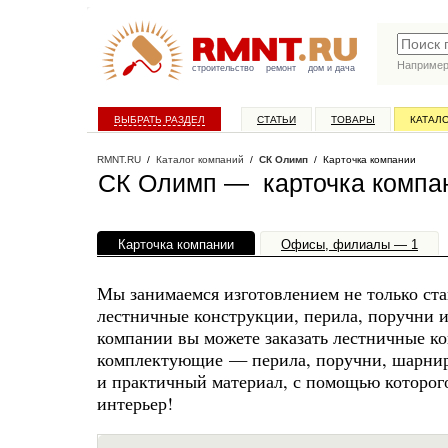
Наприме
строительство
ремонт
дом и дача
ВЫБРАТЬ РАЗДЕЛ
СТАТЬИ
ТОВАРЫ
КАТАЛ
RMNT.RU
/
Каталог компаний
/
СК Олимп
/ Карточка компании
СК Олимп — карточка компа
Карточка компании
Офисы, филиалы — 1
Мы занимаемся изготовлением не только ста
лестничные конструкции, перила, поручни 
компании вы можете заказать лестничные ко
комплектующие — перила, поручни, шарнир
и практичный материал, с помощью которог
интерьер!