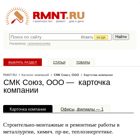
строительство
ремонт
дом и дача
Искать
везде
Например,
газонокосилки
ВЫБРАТЬ РАЗДЕЛ
СТАТЬИ
ТОВАРЫ
КАТАЛОГ КОМПАНИЙ
RMNT.RU
/
Каталог компаний
/
СМК Союз, ООО
/ Карточка компании
СМК Союз, ООО — карточка
компании
Карточка компании
Офисы, филиалы — 1
Строительно-монтажные и ремонтные работы в
металлургии, химич. пр-ве, теплоэнергетике.