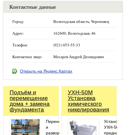
Контактные данные
Город:
Вологодская область, Череповец
Адрес:
162600, Вологодская, 46
Телефон:
(921) 053-55-33
Контактное лицо:
Месарев Андрей Деонидович
Открыть на Яндекс.Картах
Подъём и
УХН-50М
перемещение
Установка
дома + замена
химического
фундамента
никелирования
Перенос
Установка
и
УХН-50М
разворот
предназначена