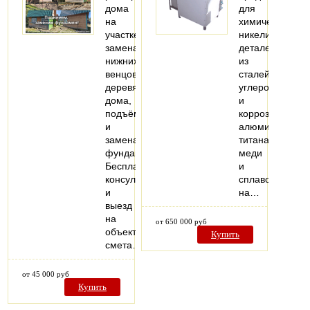
дома
для
на
химического
участке,
никелирования
замена
деталей
нижних
из
венцов
сталей
деревянного
углеродистой
дома,
и
подъём
коррозионносто
и
алюминия,
замена
титана,
фундамента.
меди
Бесплатная
и
консультация
сплавов
и
на…
выезд
на
от 650 000 руб
объект,
Купить
смета…
от 45 000 руб
Купить