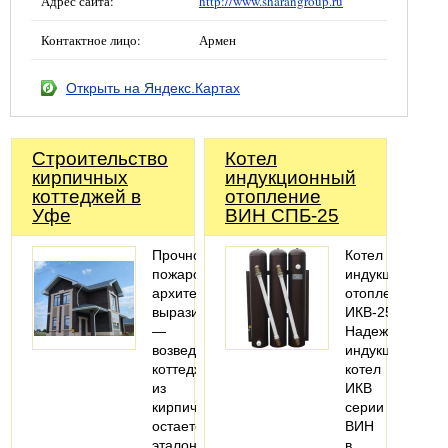
Адрес сайта:
http://www.sharangroup.ru
Контактное лицо:
Армен
Открыть на Яндекс.Картах
Строительство
Котел
кирпичных
индукционный
коттеджей в
отопление
Уфе
ВИН СПБ-25
Прочность,
Котел
пожаробезопасность,
индукционный
архитектурная
отопление
выразительность
ИКВ-25.
—
Надежный
возведение
индукционный
коттеджей
котел
из
ИКВ
кирпича
серии
остается
ВИН
эталоном
в