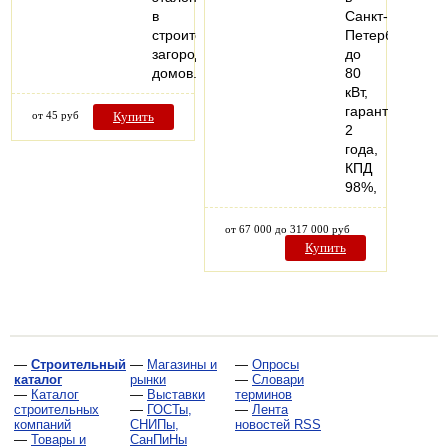
в
Санкт-
строительстве
Петербурге
загородных
до
домов.
80
кВт,
гарантия
от 45 руб
Купить
2
года,
КПД
98%,
от 67 000 до 317 000 руб
Купить
—
Строительный
—
Магазины и
—
Опросы
каталог
рынки
—
Словари
—
Каталог
—
Выставки
терминов
строительных
—
ГОСТы,
—
Лента
компаний
СНИПы,
новостей RSS
—
Товары и
СанПиНы