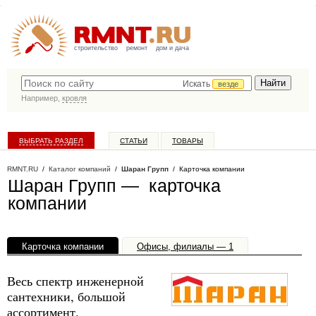
строительство
ремонт
дом и дача
Искать
везде
Например,
кровля
ВЫБРАТЬ РАЗДЕЛ
СТАТЬИ
ТОВАРЫ
КАТАЛОГ КОМПАНИЙ
RMNT.RU
/
Каталог компаний
/
Шаран Групп
/ Карточка компании
Шаран Групп — карточка
компании
Карточка компании
Офисы, филиалы — 1
Весь спектр инженерной
сантехники, большой
ассортимент.