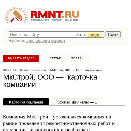
строительство
ремонт
дом и дача
Искать
везде
Например,
перепланировка квартиры
ВЫБРАТЬ РАЗДЕЛ
СТАТЬИ
ТОВАРЫ
КАТАЛОГ КОМПАНИЙ
RMNT.RU
/
Каталог компаний
/
МкСтрой, ООО
/ Карточка компании
МкСтрой, ООО — карточка
компании
Карточка компании
Офисы, филиалы — 1
Компания МкСтрой - устоявшаяся компания на
рынке проведения ремонтно-отделочных работ и
внедрения дизайнерских разработок в