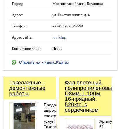
Город:
Московская область, Балашиха
Адрес:
ул. Текстильщиков, д. 4
Телефон:
+7 (495) 023-59-59
Адрес сайта:
toolking
Контактное лицо:
Игорь
Открыть на Яндекс.Картах
Такелажные -
Фал плетеный
демонтажные
полипропиленовый,
работы
D8мм, L 100м,
16-прядный,
520кгс, с
Предоставляем
сердечником
широкий
спектр
услуг:
Артикул:
Такелажные
51-