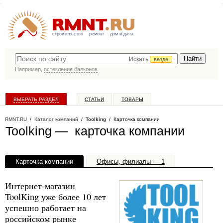
строительство
ремонт
дом и дача
Искать
везде
Например,
остекление балконов
ВЫБРАТЬ РАЗДЕЛ
СТАТЬИ
ТОВАРЫ
КАТАЛОГ КОМПАНИЙ
RMNT.RU
/
Каталог компаний
/
Toolking
/ Карточка компании
Toolking — карточка компании
Карточка компании
Офисы, филиалы — 1
Интернет-магазин
ToolKing уже более 10 лет
успешно работает на
российском рынке