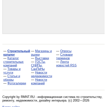
—
Строительный
—
Магазины и
—
Опросы
каталог
рынки
—
Словари
—
Каталог
—
Выставки
терминов
строительных
—
ГОСТы,
—
Лента
компаний
СНИПы,
новостей RSS
—
Товары и
СанПиНы
услуги
—
Новости
—
Статьи и
недвижимости
обзоры
—
Новости
—
Фотогалереи
компаний
Copyright by RMNT.RU - информационная система по
строительству,
ремонту, недвижимости, дизайну интерьера
. (c) 2002—2026