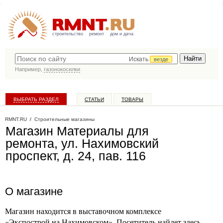
строительство
ремонт
дом и дача
Искать
везде
Например,
газонокосилки
ВЫБРАТЬ РАЗДЕЛ
СТАТЬИ
ТОВАРЫ
КАТАЛОГ КОМПАНИЙ
RMNT.RU
/
Строительные магазины
Магазин Материалы для
ремонта, ул. Нахимовский
проспект, д. 24, пав. 116
О магазине
Магазин находится в выставочном комплексе
«Экспострой на Нахимовском». Посетитель найдет здесь