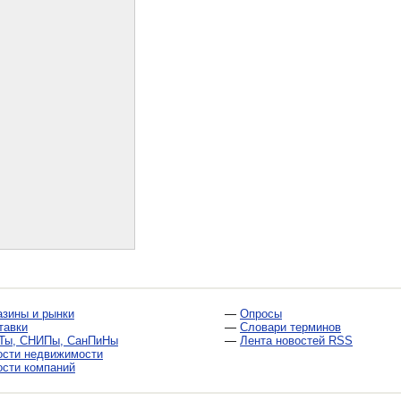
азины и рынки
—
Опросы
тавки
—
Словари терминов
Ты, СНИПы, СанПиНы
—
Лента новостей RSS
ости недвижимости
ости компаний