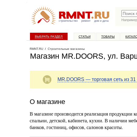
Наприме
строительство
ремонт
дом и дача
ВЫБРАТЬ РАЗДЕЛ
СТАТЬИ
ТОВАРЫ
КАТАЛ
RMNT.RU
/
Строительные магазины
Магазин MR.DOORS, ул. Варш
MR.DOORS — торговая сеть из 31
О магазине
В магазине производится реализация продукции 
спальни, детской, кабинета, кухни. В наличии меб
банков, гостиниц, офисов, салонов красоты.