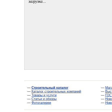
загрузка…
—
Строительный каталог
—
Маг
—
Каталог строительных компаний
—
Выс
—
Товары и услуги
—
ГОС
—
Статьи и обзоры
—
Нов
—
Фотогалереи
—
Нов