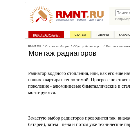
Наприме
строительство
ремонт
дом и дача
ВЫБРАТЬ РАЗДЕЛ
СТАТЬИ
ТОВАРЫ
КАТАЛ
RMNT.RU
/
Статьи и обзоры
/
Обустройство и уют
/
Бытовая техника
Монтаж радиаторов
Радиатор водяного отопления, или, как его еще на
наших квартирах тепло зимой. Прогресс не стоит 
поколение - алюминиевые биметаллические и стал
монтируются.
Зачастую выбор радиаторов проводится так: внача
батареи), затем - цена и потом уже технические п