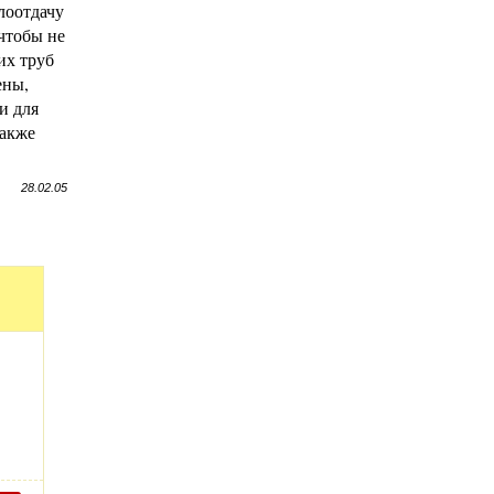
лоотдачу
 чтобы не
их труб
ены,
и для
также
28.02.05