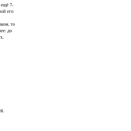
 ещё 7-
ной его
ком, то
ее: до
х,
ей.