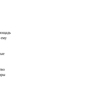
площадь
 ему
ные
тво
оры