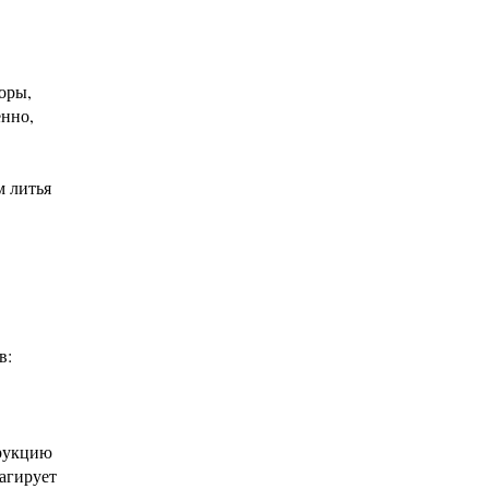
оры,
енно,
м литья
в:
трукцию
агирует