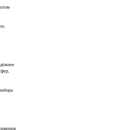
потом
те,
адёжнее
сфер,
рибора
снижения