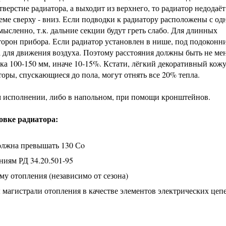
верстие радиатора, а выходит из верхнего, то радиатор недодаёт
хеме сверху - вниз. Если подводки к радиатору расположены с од
смысленно, т.к. дальние секции будут греть слабо. Для длинных
сторон прибора. Если радиатор установлен в нише, под подоконни
 для движения воздуха. Поэтому расстояния должны быть не мен
ика 100-150 мм, иначе 10-15%. Кстати, лёгкий декоративный кожу
оры, спускающиеся до пола, могут отнять все 20% тепла.
м исполнении, либо в напольном, при помощи кронштейнов.
овке радиатора:
должна превышать 130 Сo
ниям РД 34.20.501-95
му отопления (независимо от сезона)
 магистрали отопления в качестве элементов электрических цеп