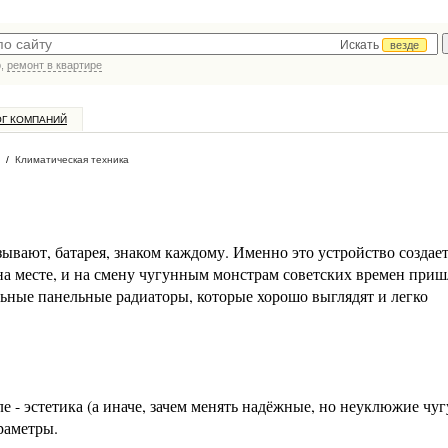
Искать
везде
р,
ремонт в квартире
ОГ КОМПАНИЙ
/
Климатическая техника
зывают, батарея, знаком каждому. Именно это устройство создает
на месте, и на смену чугунным монстрам советских времен приш
ьные панельные радиаторы, которые хорошо выглядят и легко
ле - эстетика (а иначе, зачем менять надёжные, но неуклюжие чу
араметры.