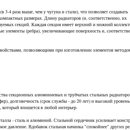
3-4 раза выше, чем у чугуна и стали), что позволяет создавать
омпактных размерах. Длину радиаторов (и, соответственно, их
ьзуемых секций. Каждая секция имеет верхний и нижний коллект
е элементы (ребра), увеличивающие поверхность и, соответств
свойствами, позволяющими при изготовлении элементов методо
йства секционных алюминиевых и трубчатых стальных радиаторо
ер), долговечность (срок службы - до 20 лет) и высокий уровень
, который впишется в любой интерьер.
талла - сталь и алюминий. Стальной сердечник усиливает конс
ое давление. Вдобавок стальная начинка "спокойнее" других ре