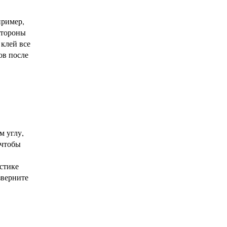
пример,
стороны
 клей все
ов после
м углу,
 чтобы
.
астике
зверните