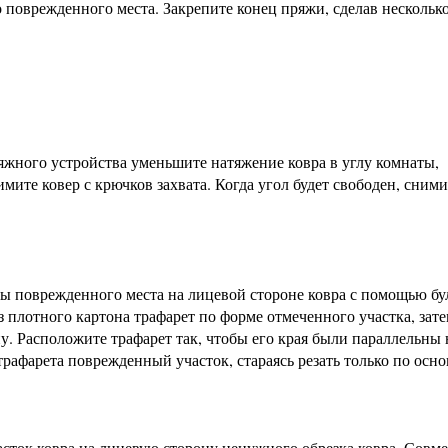
го поврежденного места. Закрепите конец пряжи, сделав нескольк
жного устройства уменьшите натяжение ковра в углу комнаты,
те ковер с крючков захвата. Когда угол будет свободен, сними
ы поврежденного места на лицевой стороне ковра с помощью бу
з плотного картона трафарет по форме отмеченного участка, зат
у. Расположите трафарет так, чтобы его края были параллельны
афарета поврежденный участок, стараясь резать только по осно
ток ковра на лицевую сторону ненужного обрезка ковра. Совме