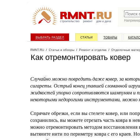
Наприме
строительство
ремонт
дом и дача
ВЫБРАТЬ РАЗДЕЛ
СТАТЬИ
ТОВАРЫ
КАТАЛ
RMNT.RU
/
Статьи и обзоры
/
Ремонт и отделка
/
Отделочные мате
Как отремонтировать ковер
Случайно можно повредить даже ковер, за котор
сигареты. Острый конец упавшей сломанной игру
жидкостей упорно сопротивляются шампуням и пя
некоторыми недорогими инструментами, можно н
Спрячьте обрезки, если вы стелете ковер, или поп
сохранились, вы можете отрезать часть ковра в 
можно отремонтировать методом восстановления во
вытяните нити по периметру ковра с его краев. Н