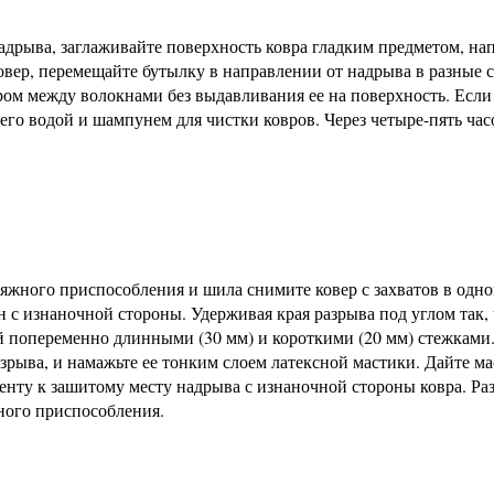
адрыва, заглаживайте поверхность ковра гладким предметом, на
овер, перемещайте бутылку в направлении от надрыва в разные 
ром между волокнами без выдавливания ее на поверхность. Если
его водой и шампунем для чистки ковров. Через четыре-пять час
жного приспособления и шила снимите ковер с захватов в одно
ен с изнаночной стороны. Удерживая края разрыва под углом так,
ой попеременно длинными (30 мм) и короткими (20 мм) стежками
азрыва, и намажьте ее тонким слоем латексной мастики. Дайте м
енту к зашитому месту надрыва с изнаночной стороны ковра. Ра
ного приспособления.