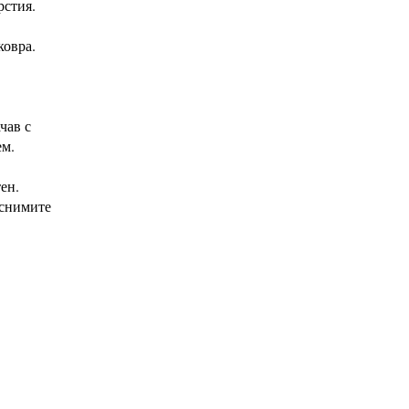
рстия.
ковра.
чав с
ем.
ен.
 снимите