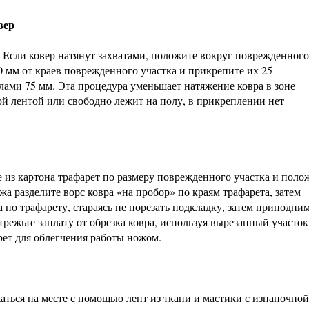
вер
Если ковер натянут захватами, положите вокруг поврежденного
0 мм от краев поврежденного участка и прикрепите их 25-
ами 75 мм. Эта процедура уменьшает натяжение ковра в зоне
ой лентой или свободно лежит на полу, в прикреплении нет
 из картона трафарет по размеру поврежденного участка и поло
а разделите ворс ковра «на пробор» по краям трафарета, затем
 по трафарету, стараясь не порезать подкладку, затем приподни
трежьте заплату от обрезка ковра, используя вырезанный участок
рет для облегчения работы ножом.
аться на месте с помощью лент из ткани и мастики с изнаночной