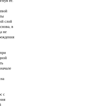
гнув ее.
цевой
аты
ий слой
снова, в
а не
вреждения
 при
дной
ть
вначале
 на
с с
ния
й