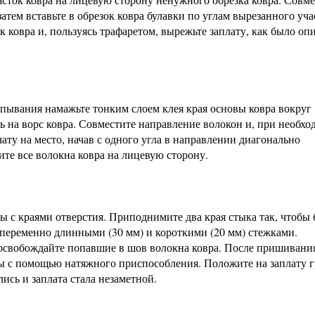
затем вставьте в обрезок ковра булавки по углам вырезанного уча
 ковра и, пользуясь трафаретом, вырежьте заплату, как было оп
пывания намажьте тонким слоем клея края основы ковра вокруг
ь на ворс ковра. Совместите направление волокон и, при необхо
ату на место, начав с одного угла в направлении диагонально
те все волокна ковра на лицевую сторону.
ы с краями отверстия. Приподнимите два края стыка так, чтобы
опеременно длинными (30 мм) и короткими (20 мм) стежками.
 освобождайте попавшие в шов волокна ковра. После пришивани
аты с помощью натяжного приспособления. Положите на заплату г
лись и заплата стала незаметной.