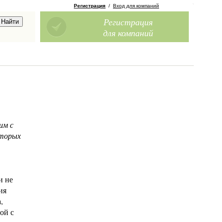
Регистрация
/
Вход для компаний
Регистрация
для компаний
им с
оторых
и не
ия
,
ой с