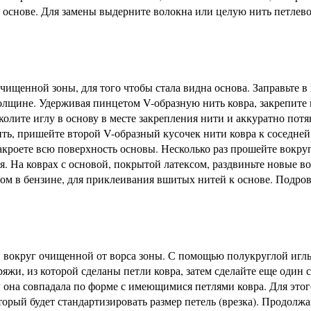
 основе. Для замены выдерните волокна или целую нить петлев
чищенной зоны, для того чтобы стала видна основа. Заправьте в
олщине. Удерживая пинцетом V-образную нить ковра, закрепите 
колите иглу в основу в месте закрепления нити и аккуратно потя
нить, пришейте второй V-образный кусочек нити ковра к соседне
закроете всю поверхность основы. Несколько раз прошейте вокру
я. На коврах с основой, покрытой латексом, раздвиньте новые в
ом в бензине, для приклеивания вшитых нитей к основе. Подро
вокруг очищенной от ворса зоны. С помощью полукруглой игл
жи, из которой сделаны петли ковра, затем сделайте еще один 
ы она совпадала по форме с имеющимися петлями ковра. Для это
орый будет стандартизировать размер петель (врезка). Продолжа