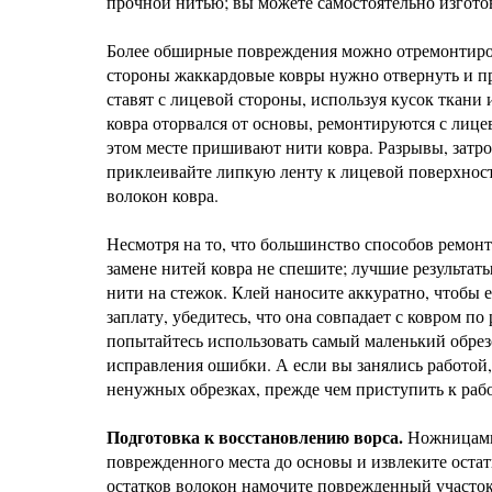
прочной нитью; вы можете самостоятельно изгото
Более обширные повреждения можно отремонтиров
стороны жаккардовые ковры нужно отвернуть и пр
ставят с лицевой стороны, используя кусок ткани
ковра оторвался от основы, ремонтируются с лице
этом месте пришивают нити ковра. Разрывы, затр
приклеивайте липкую ленту к лицевой поверхност
волокон ковра.
Несмотря на то, что большинство способов ремонт
замене нитей ковра не спешите; лучшие результат
нити на стежок. Клей наносите аккуратно, чтобы 
заплату, убедитесь, что она совпадает с ковром п
попытайтесь использовать самый маленький обрезо
исправления ошибки. А если вы занялись работой,
ненужных обрезках, прежде чем приступить к рабо
Подготовка к восстановлению ворса.
Ножницами 
поврежденного места до основы и извлеките остат
остатков волокон намочите поврежденный участок