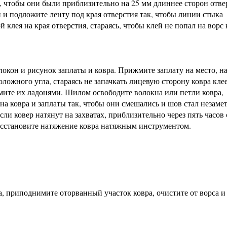
, чтобы они были приблизительно на 25 мм длиннее сторон отве
 и подложите ленту под края отверстия так, чтобы линии стыка
клея на края отверстия, стараясь, чтобы клей не попал на ворс 
окон и рисунок заплаты и ковра. Прижмите заплату на место, на
ложного угла, стараясь не запачкать лицевую сторону ковра кле
жмите их ладонями. Шилом освободите волокна или петли ковра,
на ковра и заплаты так, чтобы они смешались и шов стал незамет
сли ковер натянут на захватах, приблизительно через пять часов
осстановите натяжение ковра натяжным инструментом.
, приподнимите оторванный участок ковра, очистите от ворса и