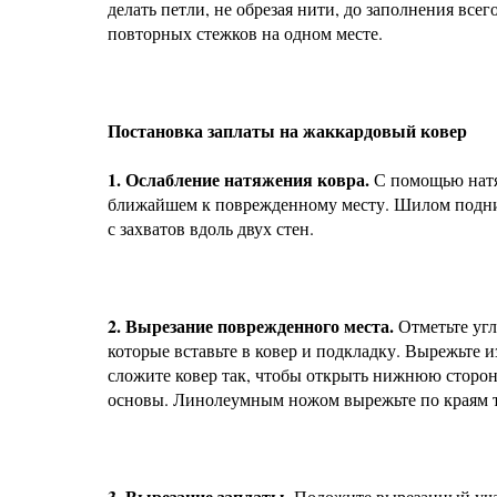
делать петли, не обрезая нити, до заполнения все
повторных стежков на одном месте.
Постановка заплаты на жаккардовый ковер
1. Ослабление натяжения ковра.
С помощью натя
ближайшем к поврежденному месту. Шилом подними
с захватов вдоль двух стен.
2. Вырезание поврежденного места.
Отметьте угл
которые вставьте в ковер и подкладку. Вырежьте и
сложите ковер так, чтобы открыть нижнюю сторон
основы. Линолеумным ножом вырежьте по краям тр
3. Вырезание заплаты.
Положите вырезанный учас