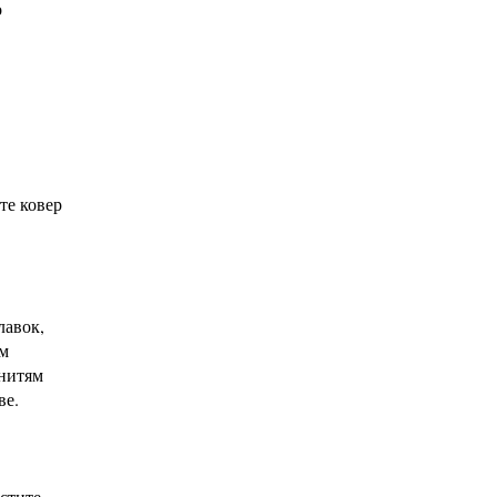
о
те ковер
лавок,
ем
 нитям
ве.
стите