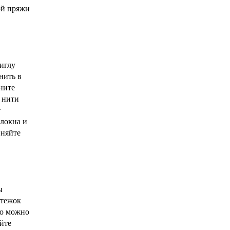
ой пряжи
 иглу
нить в
ните
й нити
г
олокна и
вняйте
ы
стежок
го можно
йте