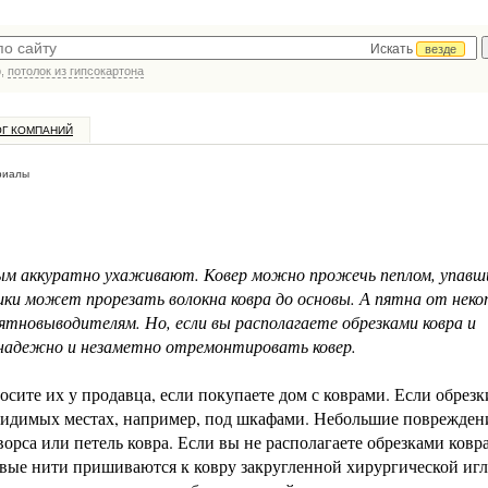
Искать
везде
р,
потолок из гипсокартона
ОГ КОМПАНИЙ
риалы
ым аккуратно ухаживают. Ковер можно прожечь пеплом, упавш
шки может прорезать волокна ковра до основы. А пятна от нек
тновыводителям. Но, если вы располагаете обрезками ковра и
адежно и незаметно отремонтировать ковер.
росите их у продавца, если покупаете дом с коврами. Если обрезк
невидимых местах, например, под шкафами. Небольшие поврежден
рса или петель ковра. Если вы не располагаете обрезками ковра
овые нити пришиваются к ковру закругленной хирургической игл