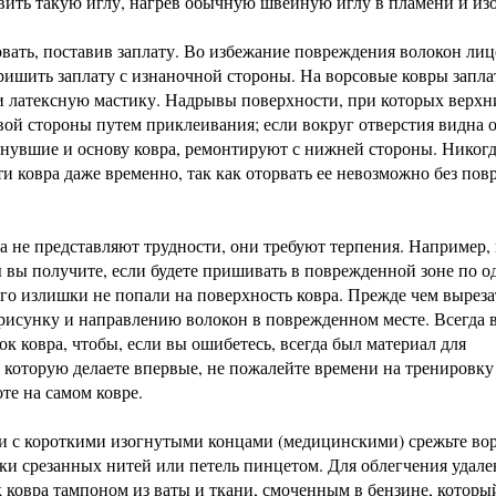
вить такую иглу, нагрев обычную швейную иглу в пламени и изо
ать, поставив заплату. Во избежание повреждения волокон ли
ишить заплату с изнаночной стороны. На ворсовые ковры запл
 и латексную мастику. Надрывы поверхности, при которых верхн
вой стороны путем приклеивания; если вокруг отверстия видна о
онувшие и основу ковра, ремонтируют с нижней стороны. Никогд
и ковра даже временно, так как оторвать ее невозможно без по
а не представляют трудности, они требуют терпения. Например,
ы вы получите, если будете пришивать в поврежденной зоне по о
его излишки не попали на поверхность ковра. Прежде чем выреза
о рисунку и направлению волокон в поврежденном месте. Всегда 
к ковра, чтобы, если вы ошибетесь, всегда был материал для
 которую делаете впервые, не пожалейте времени на тренировку
те на самом ковре.
с короткими изогнутыми концами (медицинскими) срежьте вор
ки срезанных нитей или петель пинцетом. Для облегчения удале
 ковра тампоном из ваты и ткани, смоченным в бензине, которы