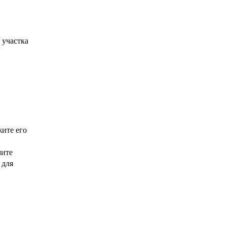
 участка
жите его
мите
 для