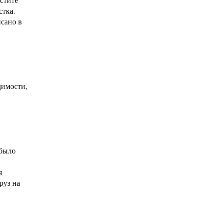
стка.
исано в
димости,
 было
я
руз на