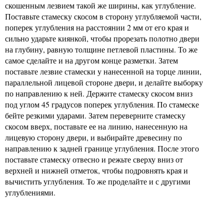
скошенным лезвием такой же ширины, как углубление.
Поставьте стамеску скосом в сторону углубляемой части,
поперек углубления на расстоянии 2 мм от его края и
сильно ударьте киянкой, чтобы прорезать полотно двери
на глубину, равную толщине петлевой пластины. То же
самое сделайте и на другом конце разметки. Затем
поставьте лезвие стамески у нанесенной на торце линии,
параллельной лицевой стороне двери, и делайте выборку
по направлению к ней. Держите стамеску скосом вниз
под углом 45 градусов поперек углубления. По стамеске
бейте резкими ударами. Затем переверните стамеску
скосом вверх, поставьте ее на линию, нанесенную на
лицевую сторону двери, и выбирайте древесину по
направлению к задней границе углубления. После этого
поставьте стамеску отвесно и режьте сверху вниз от
верхней и нижней отметок, чтобы подровнять края и
вычистить углубления. То же проделайте и с другими
углублениями.