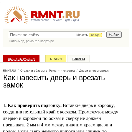
строительство
ремонт
дом и дача
Искать
везде
Например,
ремонт в квартире
ВЫБРАТЬ РАЗДЕЛ
СТАТЬИ
ТОВАРЫ
КАТАЛОГ КОМПАНИЙ
RMNT.RU
/
Статьи и обзоры
/
Ремонт и отделка
/
Двери и перегородки
Как навесить дверь и врезать
замок
1. Как проверить подгонку.
Вставьте дверь в коробку,
соединив петельный край с косяком. Промежуток между
дверью и коробкой по бокам и сверху не должен
превышать 2 мм и 4 мм между нижним краем двери и
полом. Если дверь немного широка или длинна, то