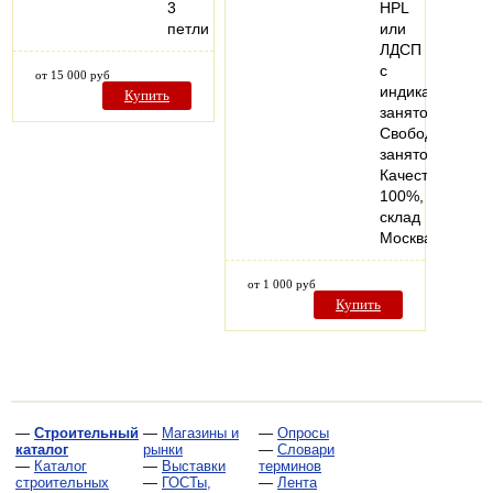
3
HPL
петли
или
ЛДСП
с
от 15 000 руб
индикатором
Купить
занятости
Свободно-
занято.
Качество
100%,
склад
Москва
от 1 000 руб
Купить
—
Строительный
—
Магазины и
—
Опросы
каталог
рынки
—
Словари
—
Каталог
—
Выставки
терминов
строительных
—
ГОСТы,
—
Лента