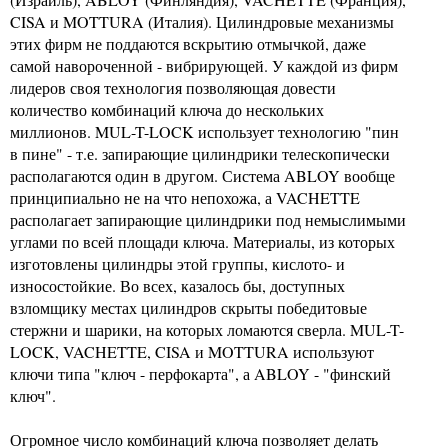
CISA и MOTTURA (Италия). Цилиндровые механизмы
этих фирм не поддаются вскрытию отмычкой, даже
самой навороченной - вибрирующей. У каждой из фирм
лидеров своя технология позволяющая довести
количество комбинаций ключа до нескольких
миллионов. MUL-T-LOCK использует технологию "пин
в пине" - т.е. запирающие цилиндрики телескопически
располагаются один в другом. Система ABLOY вообще
принципиально не на что непохожа, а VACHETTE
располагает запирающие цилиндрики под немыслимыми
углами по всей площади ключа. Материалы, из которых
изготовлены цилиндры этой группы, кислото- и
износостойкие. Во всех, казалось бы, доступных
взломщику местах цилиндров скрыты победитовые
стержни и шарики, на которых ломаются сверла. MUL-T-
LOCK, VACHETTE, CISA и MOTTURA используют
ключи типа "ключ - перфокарта", а ABLOY - "финский
ключ".
Огромное число комбинаций ключа позволяет делать