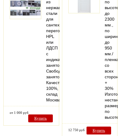
из
по
нержавеющей
высоте
стали
до
для
2300
сантехнических
мм.,
перегородок
по
HPL
ширине
или
до
ЛДСП
950
с
мм./
индикатором
пленка
занятости
со
Свободно-
всех
занято.
сторон
Качество
+
100%,
30%
склад
Изготовление
Москва
нестандартных
размеров
по
от 1 000 руб
высоте…
Купить
12 750 руб
Купить