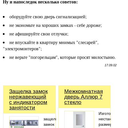
Ну и напоследок несколько советов:
оборудуйте свою дверь сигнализацией;
не экономьте на хороших замках - себе дороже;
не афишируйте свои отлучки;
не впускайте в квартиру мнимых "слесарей",
"электромонтеров";
не верьте "погорельцам", которые просят милостыню.
17.09.02
Защелка замок
Межкомнатная
нержавеющий
дверь Аллюр 7
с индикатором
стекло
занятости
Изготовление
защелка
нестандартных
замок
размеров