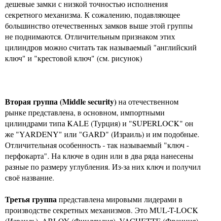
дешевые замки с низкой точностью исполнения
секретного механизма. К сожалению, подавляющее
большинство отечественных замков выше этой группы
не поднимаются. Отличительным признаком этих
цилиндров можно считать так называемый "английский
ключ" и "крестовой ключ" (см. рисунок)
Вторая группа (Middle security)
на отечественном
рынке представлена, в основном, импортными
цилиндрами типа KALE (Турция) и "SUPERLOCK" он
же "YARDENY" или "GARD" (Израиль) и им подобные.
Отличительная особенность - так называемый "ключ -
перфокарта". На ключе в один или в два ряда нанесены
разные по размеру углубления. Из-за них ключ и получил
своё название.
Третья группа
представлена мировыми лидерами в
производстве секретных механизмов. Это MUL-T-LOCK
(Израиль), ABLOY (Финляндия), VACHETTE (Франция),