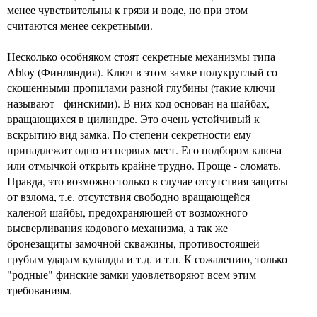
менее чувствительны к грязи и воде, но при этом
считаются менее секретными.
Несколько особняком стоят секретные механизмы типа
Abloy (Финляндия). Ключ в этом замке полукруглый со
скошенными пропилами разной глубины (такие ключи
называют - финскими). В них код основан на шайбах,
вращающихся в цилиндре. Это очень устойчивый к
вскрытию вид замка. По степени секретности ему
принадлежит одно из первых мест. Его подбором ключа
или отмычкой открыть крайне трудно. Проще - сломать.
Правда, это возможно только в случае отсутствия защиты
от взлома, т.е. отсутствия свободно вращающейся
каленой шайбы, предохраняющей от возможного
высверливания кодового механизма, а так же
бронезащиты замочной скважины, противостоящей
грубым ударам кувалды и т.д. и т.п. К сожалению, только
"родные" финские замки удовлетворяют всем этим
требованиям.