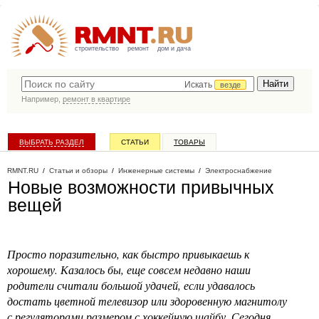
строительство
ремонт
дом и дача
Искать
везде
Например,
ремонт в квартире
ВЫБРАТЬ РАЗДЕЛ
СТАТЬИ
ТОВАРЫ
КАТАЛОГ КОМПАНИЙ
RMNT.RU
/
Статьи и обзоры
/
Инженерные системы
/
Электроснабжение
Новые возможности привычных
вещей
Просто поразительно, как быстро привыкаешь к
хорошему. Казалось бы, еще совсем недавно наши
родители считали большой удачей, если удавалось
достать цветной телевизор или здоровенную магнитолу
с регуляторами размером с хоккейную шайбу. Сегодня