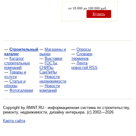
от 18 000 до 100 000 руб
Купить
—
Строительный
—
Магазины и
—
Опросы
каталог
рынки
—
Словари
—
Каталог
—
Выставки
терминов
строительных
—
ГОСТы,
—
Лента
компаний
СНИПы,
новостей RSS
—
Товары и
СанПиНы
услуги
—
Новости
—
Статьи и
недвижимости
обзоры
—
Новости
—
Фотогалереи
компаний
Copyright by RMNT.RU - информационная система по
строительству,
ремонту, недвижимости, дизайну интерьера
. (c) 2002—2026
Карта сайта