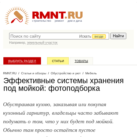
строительство
ремонт
дом и дача
Искать
везде
Например,
земельный участок
ВЫБРАТЬ РАЗДЕЛ
СТАТЬИ
ТОВАРЫ
КАТАЛОГ КОМПАНИЙ
RMNT.RU
/
Статьи и обзоры
/
Обустройство и уют
/
Мебель
Эффективные системы хранения
под мойкой: фотоподборка
Обустраивая кухню, заказывая или покупая
кухонный гарнитур, владельцы часто забывают
подумать о том, что у них будет под мойкой.
Обычно там просто остаётся пустое