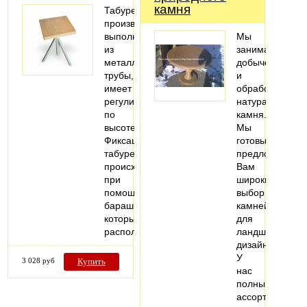
камня
Табурет
производственный
выполнен
Мы
из
занимаемся
металлической
добычей
трубы,
и
имеет
обработкой
регулировку
натурального
по
камня.
высоте.
Мы
Фиксация
готовы
табурета
предложить
происходит
Вам
при
широкий
помощи
выбор
барашка,
камней
который
для
расположен…
ландшафтного
дизайна.
У
3 028 руб
Купить
нас
полный
ассортимент…